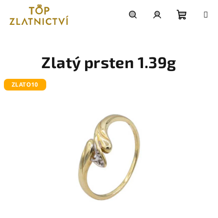
Přejít
na
obsah
Nákupn
Hledat
Přihlášení
košík
Zlatý prsten 1.39g
ZLATO10