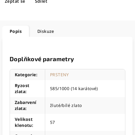
Zeptat se
Sdílet
Popis
Diskuze
Doplňkové parametry
Kategorie
:
PRSTENY
Ryzost
585/1000 (14 karátové)
zlata
:
Zabarvení
žluté/bílé zlato
zlata
:
Velikost
57
klenotu
: