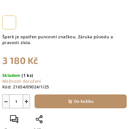
Šperk je opatřen puncovní značkou. Záruka původu a
pravosti zlata.
3 180 Kč
Měrná
Skladem
(1 ks)
cena:
Možnosti doručení
Kód:
21654/09024/1/25
−
+
Do košíku