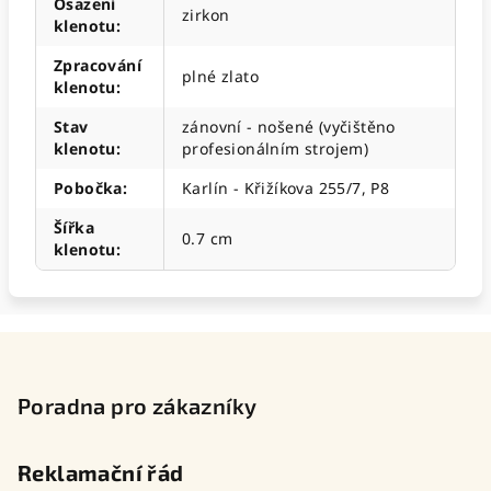
Osazení
zirkon
klenotu
:
Zpracování
plné zlato
klenotu
:
Stav
zánovní - nošené (vyčištěno
klenotu
:
profesionálním strojem)
Pobočka
:
Karlín - Křižíkova 255/7, P8
Šířka
0.7 cm
klenotu
:
Z
á
p
Poradna pro zákazníky
a
t
Reklamační řád