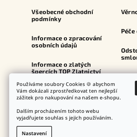
í
Všeobecné obchodní
Věrn
podmínky
Péče 
Informace o zpracování
osobních údajů
Odst
smlo
Informace o zlatých
špercích TOP Zlatnictví
Dopra
Používáme soubory Cookies 🍪 abychom
Průvodce zapínáním
Vám dokázali zprostředkovat ten nejlepší
Výdej
náušnic
zážitek pro nakupování na našem e-shopu.
Dalším procházením tohoto webu
Punc
Vazby - vzory řetízků
vyjadřujete souhlas s jejich používáním.
Nastavení