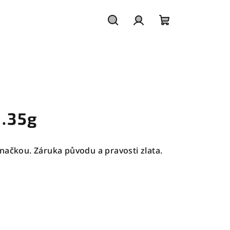
Hledat
Přihlášení
Nákupní
košík
1.35g
načkou. Záruka původu a pravosti zlata.