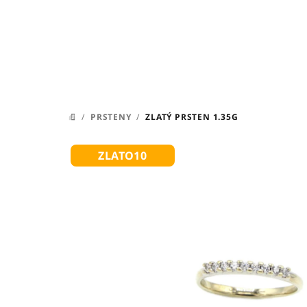
Přejít
na
obsah
/
PRSTENY
/
ZLATÝ PRSTEN 1.35G
DOMŮ
ZLATO10