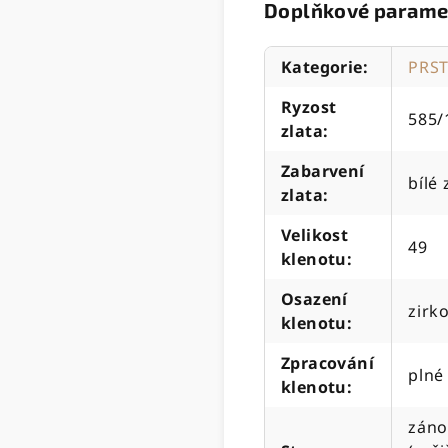
Doplňkové parame
Kategorie
:
PRS
Ryzost
585/
zlata
:
Zabarvení
bílé 
zlata
:
Velikost
49
klenotu
:
Osazení
zirk
klenotu
:
Zpracování
plné
klenotu
:
záno