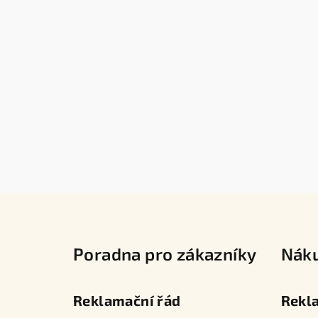
Z
á
Poradna pro zákazníky
Nák
p
a
Reklamační řád
Rekl
t