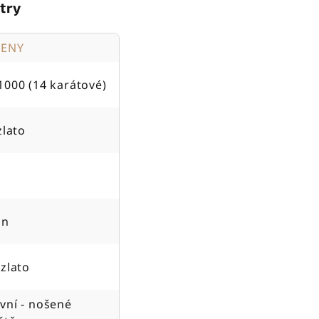
try
TENY
1000 (14 karátové)
zlato
on
 zlato
vní - nošené