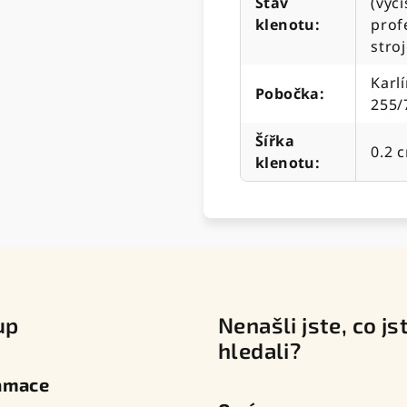
Stav
(vyč
klenotu
:
prof
stro
Karlí
Pobočka
:
255/
Šířka
0.2 
klenotu
:
up
Nenašli jste, co js
hledali?
amace