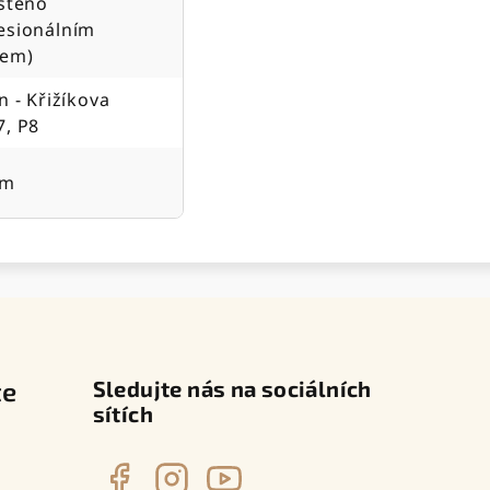
ištěno
esionálním
jem)
n - Křižíkova
7, P8
cm
te
Sledujte nás na sociálních
sítích