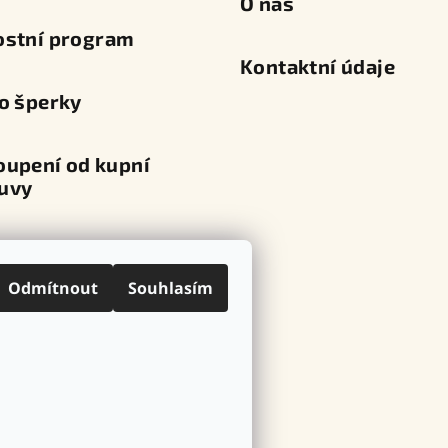
O nás
ostní program
Kontaktní údaje
o šperky
oupení od kupní
uvy
va a platba
Odmítnout
Souhlasím
ní místa
ovní značky