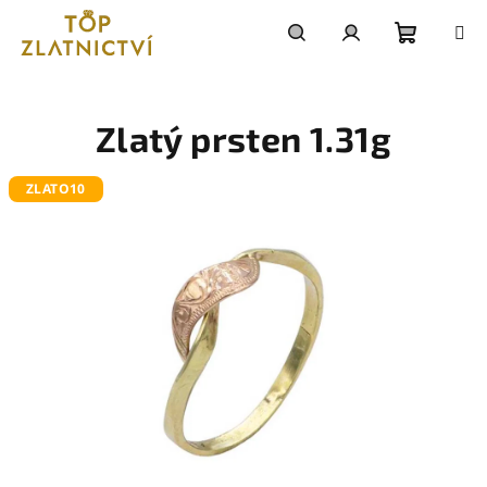
Přejít
na
obsah
Nákupn
Hledat
Přihlášení
košík
Zlatý prsten 1.31g
ZLATO10