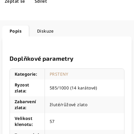
Zeptat se
Sdílet
Popis
Diskuze
Doplňkové parametry
Kategorie
:
PRSTENY
Ryzost
585/1000 (14 karátové)
zlata
:
Zabarvení
žluté/růžové zlato
zlata
:
Velikost
57
klenotu
: