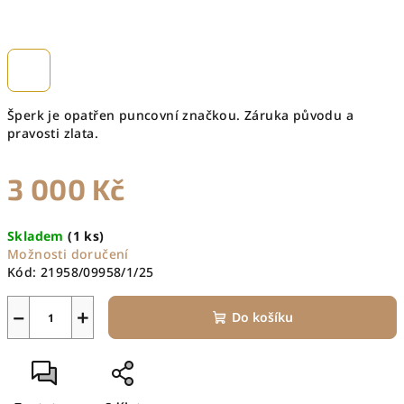
Šperk je opatřen puncovní značkou. Záruka původu a
pravosti zlata.
3 000 Kč
Měrná
Skladem
(1 ks)
cena:
Možnosti doručení
Kód:
21958/09958/1/25
−
+
Do košíku