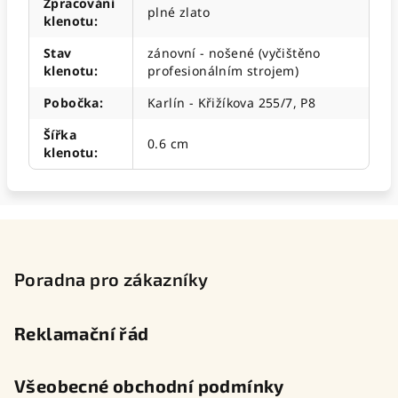
Zpracování
plné zlato
klenotu
:
Stav
zánovní - nošené (vyčištěno
klenotu
:
profesionálním strojem)
Pobočka
:
Karlín - Křižíkova 255/7, P8
Šířka
0.6 cm
klenotu
:
Z
á
p
Poradna pro zákazníky
a
t
Reklamační řád
í
Všeobecné obchodní podmínky