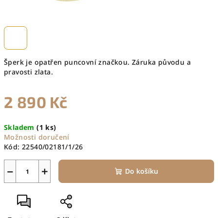
Šperk je opatřen puncovní značkou. Záruka původu a
pravosti zlata.
2 890 Kč
Měrná
Skladem
(1 ks)
cena:
Možnosti doručení
Kód:
22540/02181/1/26
−
+
Do košíku