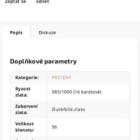
Zeptat se
Sdílet
Popis
Diskuze
Doplňkové parametry
Kategorie
:
PRSTENY
Ryzost
585/1000 (14 karátové)
zlata
:
Zabarvení
žluté/bílé zlato
zlata
:
Velikost
56
klenotu
: