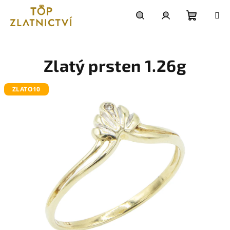
Přejít
na
obsah
Nákupn
Hledat
Přihlášení
košík
Zlatý prsten 1.26g
ZLATO10