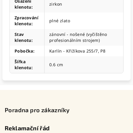
Osazení
zirkon
klenotu
:
Zpracování
plné zlato
klenotu
:
Stav
zánovní - nošené (vyčištěno
klenotu
:
profesionálním strojem)
Pobočka
:
Karlín - Křižíkova 255/7, P8
Šířka
0.6 cm
klenotu
:
Z
á
p
Poradna pro zákazníky
a
t
Reklamační řád