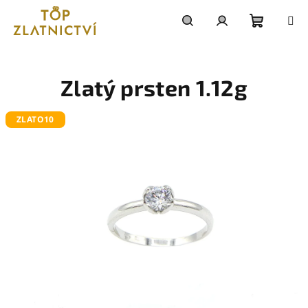
Přejít
na
obsah
Nákupn
Hledat
Přihlášení
košík
Zlatý prsten 1.12g
ZLATO10