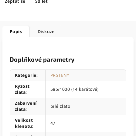
Zeptat se
Sdílet
Popis
Diskuze
Doplňkové parametry
Kategorie
:
PRSTENY
Ryzost
585/1000 (14 karátové)
zlata
:
Zabarvení
bílé zlato
zlata
:
Velikost
47
klenotu
: