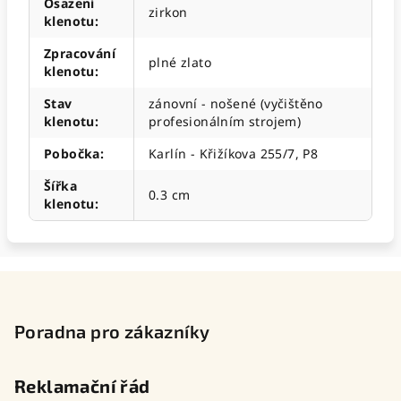
Osazení
zirkon
klenotu
:
Zpracování
plné zlato
klenotu
:
Stav
zánovní - nošené (vyčištěno
klenotu
:
profesionálním strojem)
Pobočka
:
Karlín - Křižíkova 255/7, P8
Šířka
0.3 cm
klenotu
:
Z
á
p
Poradna pro zákazníky
a
t
Reklamační řád