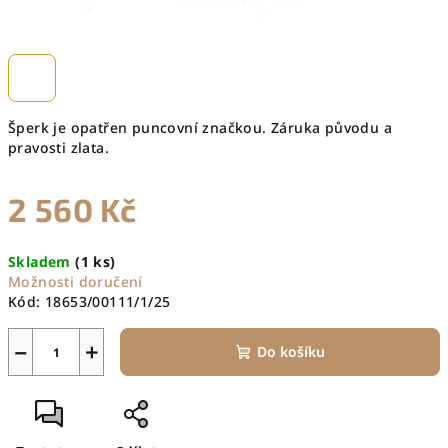
Šperk je opatřen puncovní značkou. Záruka původu a
pravosti zlata.
2 560 Kč
Měrná
Skladem
(1 ks)
cena:
Možnosti doručení
Kód:
18653/00111/1/25
−
+
Do košíku