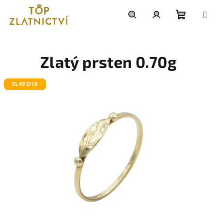
Přejít
na
obsah
Nákupn
Hledat
Přihlášení
košík
Zlatý prsten 0.70g
ZLATO10