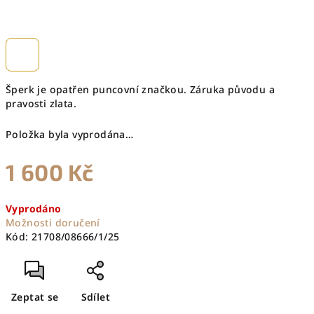
Šperk je opatřen puncovní značkou. Záruka původu a
pravosti zlata.
Položka byla vyprodána…
1 600 Kč
Měrná
Vyprodáno
cena:
Možnosti doručení
Kód:
21708/08666/1/25
Zeptat se
Sdílet