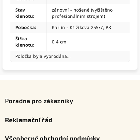
Stav
zánovní - nošené (vyčištěno
klenotu
:
profesionálním strojem)
Pobočka
:
Karlín - Křižíkova 255/7, P8
Šířka
0.4 cm
klenotu
:
Položka byla vyprodána…
Z
á
p
Poradna pro zákazníky
a
t
Reklamační řád
í
Všeobecné obchodní podmínky