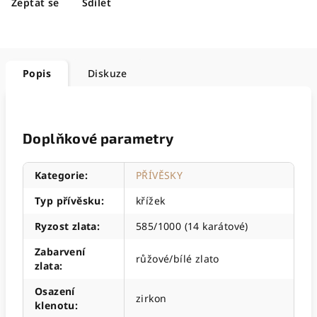
Zeptat se
Sdílet
Popis
Diskuze
Doplňkové parametry
Kategorie
:
PŘÍVĚSKY
Typ přívěsku
:
křížek
Ryzost zlata
:
585/1000 (14 karátové)
Zabarvení
růžové/bílé zlato
zlata
:
Osazení
zirkon
klenotu
: