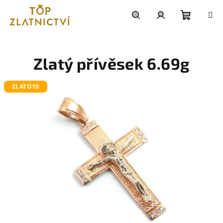
Přejít
na
obsah
Nákupn
Hledat
Přihlášení
košík
Zlatý přívěsek 6.69g
ZLATO10