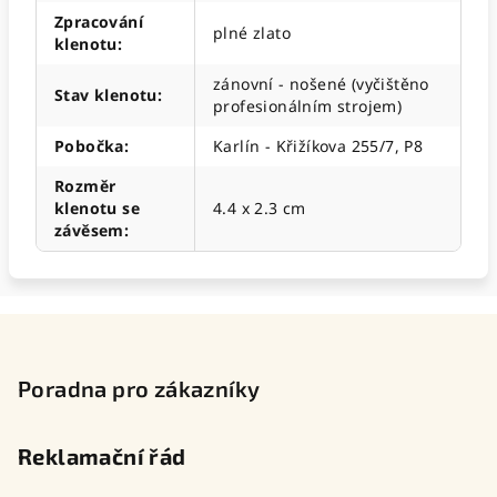
Zpracování
plné zlato
klenotu
:
zánovní - nošené (vyčištěno
Stav klenotu
:
profesionálním strojem)
Pobočka
:
Karlín - Křižíkova 255/7, P8
Rozměr
klenotu se
4.4 x 2.3 cm
závěsem
:
Z
á
p
Poradna pro zákazníky
a
t
Reklamační řád
í