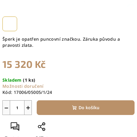
Šperk je opatřen puncovní značkou. Záruka původu a
pravosti zlata.
15 320 Kč
Měrná
Skladem
(1 ks)
cena:
Možnosti doručení
Kód:
17006/05005/1/24
−
+
Do košíku