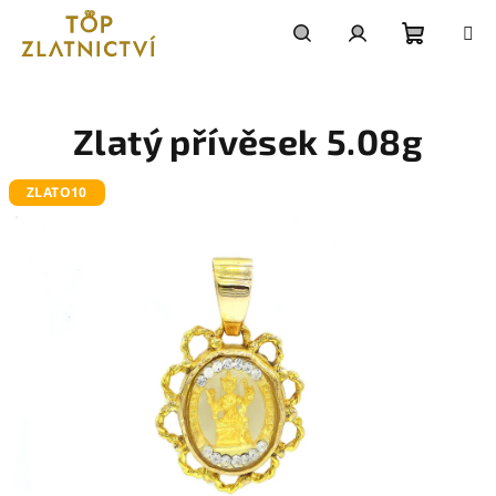
Přejít
na
obsah
Nákupn
Hledat
Přihlášení
košík
Zlatý přívěsek 5.08g
ZLATO10