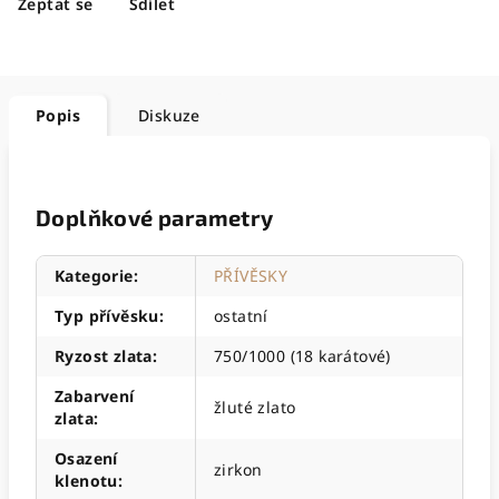
Zeptat se
Sdílet
Popis
Diskuze
Doplňkové parametry
Kategorie
:
PŘÍVĚSKY
Typ přívěsku
:
ostatní
Ryzost zlata
:
750/1000 (18 karátové)
Zabarvení
žluté zlato
zlata
:
Osazení
zirkon
klenotu
: