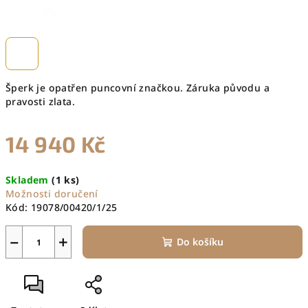
Šperk je opatřen puncovní značkou. Záruka původu a
pravosti zlata.
14 940 Kč
Měrná
Skladem
(1 ks)
cena:
Možnosti doručení
Kód:
19078/00420/1/25
−
+
Do košíku