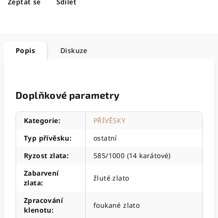
Zeptat se
Sdílet
Popis
Diskuze
Doplňkové parametry
Kategorie
:
PŘÍVĚSKY
Typ přívěsku
:
ostatní
Ryzost zlata
:
585/1000 (14 karátové)
Zabarvení
žluté zlato
zlata
:
Zpracování
foukané zlato
klenotu
: