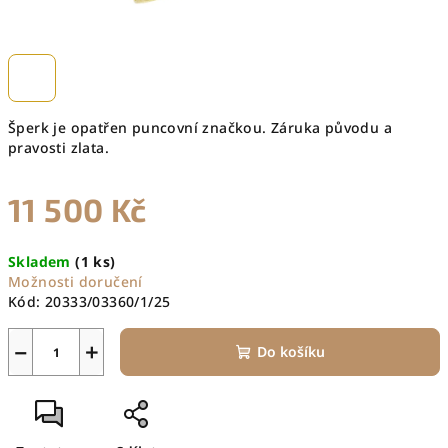
Šperk je opatřen puncovní značkou. Záruka původu a
pravosti zlata.
11 500 Kč
Měrná
Skladem
(1 ks)
cena:
Možnosti doručení
Kód:
20333/03360/1/25
−
+
Do košíku