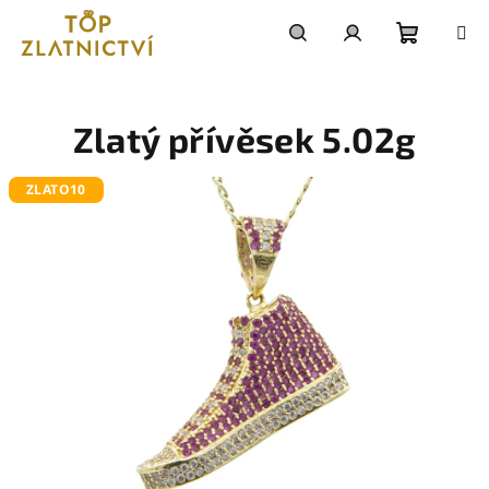
Přejít
na
obsah
Nákupn
Hledat
Přihlášení
košík
Zlatý přívěsek 5.02g
ZLATO10