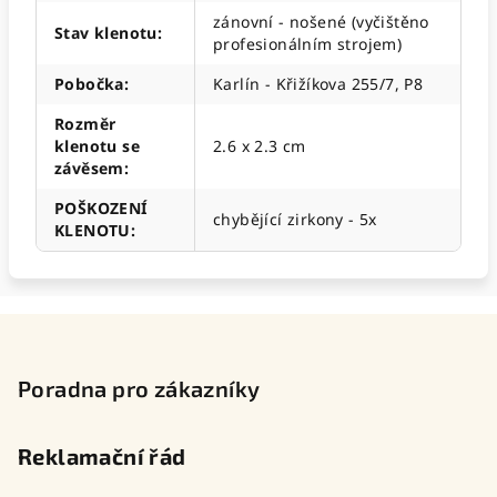
zánovní - nošené (vyčištěno
Stav klenotu
:
profesionálním strojem)
Pobočka
:
Karlín - Křižíkova 255/7, P8
Rozměr
klenotu se
2.6 x 2.3 cm
závěsem
:
POŠKOZENÍ
chybějící zirkony - 5x
KLENOTU
:
Z
á
p
Poradna pro zákazníky
a
t
Reklamační řád
í