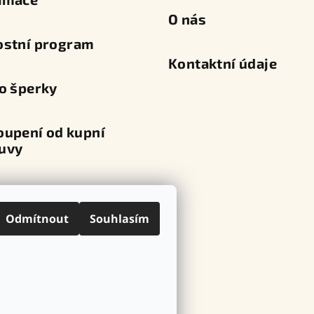
O nás
ostní program
Kontaktní údaje
o šperky
oupení od kupní
uvy
va a platba
Odmítnout
Souhlasím
ní místa
ovní značky