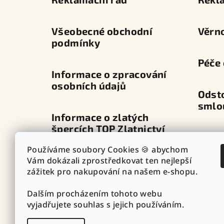
t
í
Všeobecné obchodní
Věrn
podmínky
Péče 
Informace o zpracování
osobních údajů
Odst
smlo
Informace o zlatých
špercích TOP Zlatnictví
Dopra
Používáme soubory Cookies 🍪 abychom
Průvodce zapínáním
Vám dokázali zprostředkovat ten nejlepší
Výdej
náušnic
zážitek pro nakupování na našem e-shopu.
Dalším procházením tohoto webu
Punc
Vazby - vzory řetízků
vyjadřujete souhlas s jejich používáním.