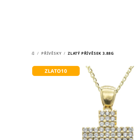
Přejít
na
obsah
/
PŘÍVĚSKY
/
ZLATÝ PŘÍVĚSEK 3.88G
DOMŮ
ZLATO10