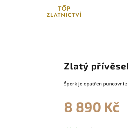
Zlatý přívěse
Šperk je opatřen puncovní z
8 890 Kč
Měrná
cena: