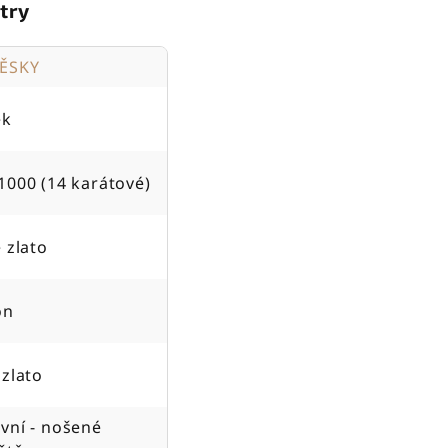
try
VĚSKY
ek
1000 (14 karátové)
é zlato
on
 zlato
vní - nošené