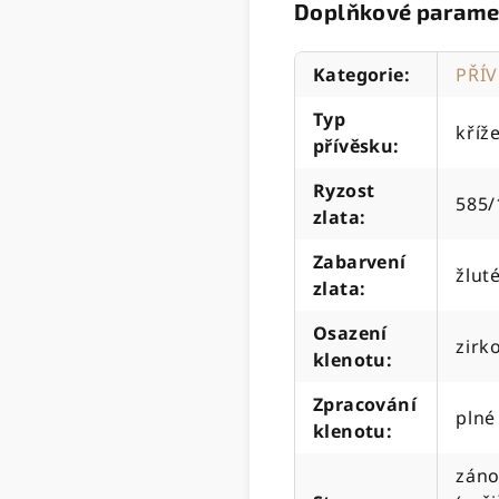
Doplňkové parame
Kategorie
:
PŘÍ
Typ
kříž
přívěsku
:
Ryzost
585/
zlata
:
Zabarvení
žlut
zlata
:
Osazení
zirk
klenotu
:
Zpracování
plné
klenotu
:
záno