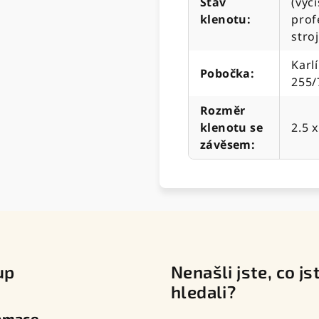
Stav
(vyč
klenotu
:
prof
stro
Karl
Pobočka
:
255/
Rozměr
klenotu se
2.5 
závěsem
:
up
Nenašli jste, co js
hledali?
amace