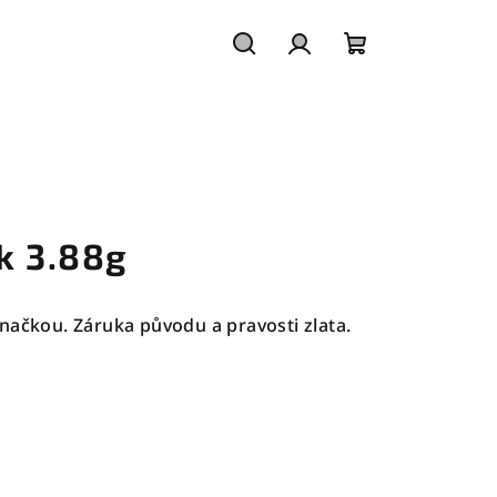
Hledat
Přihlášení
Nákupní
košík
k 3.88g
načkou. Záruka původu a pravosti zlata.