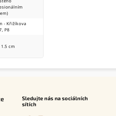
ištěno
esionálním
jem)
ín - Křižíkova
7, P8
x 1.5 cm
te
Sledujte nás na sociálních
sítích