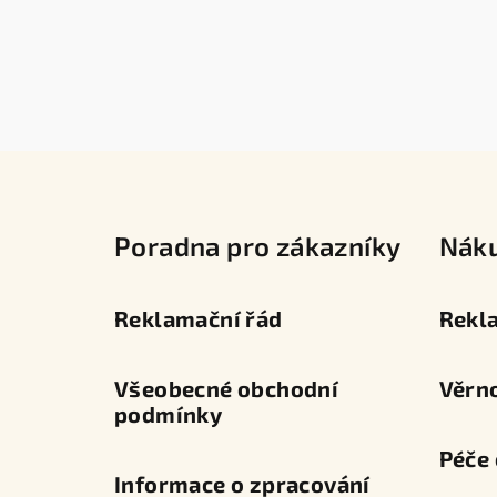
Z
á
Poradna pro zákazníky
Nák
p
a
Reklamační řád
Rekl
t
í
Všeobecné obchodní
Věrn
podmínky
Péče 
Informace o zpracování