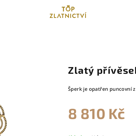
Zlatý přívěse
Šperk je opatřen puncovní z
8 810 Kč
Měrná
cena: