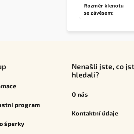
Rozměr klenotu
se závěsem
:
up
Nenašli jste, co js
hledali?
amace
O nás
ostní program
Kontaktní údaje
o šperky