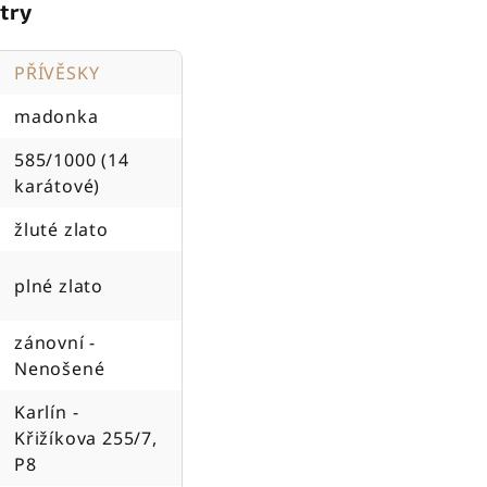
try
PŘÍVĚSKY
madonka
585/1000 (14
karátové)
žluté zlato
plné zlato
zánovní -
Nenošené
Karlín -
Křižíkova 255/7,
P8