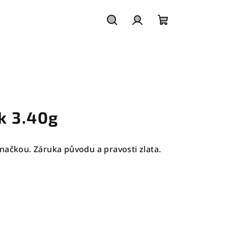
Hledat
Přihlášení
Nákupní
košík
k 3.40g
načkou. Záruka původu a pravosti zlata.