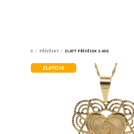
Přejít
na
obsah
/
PŘÍVĚSKY
/
ZLATÝ PŘÍVĚSEK 3.40G
DOMŮ
ZLATO10