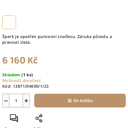
Šperk je opatřen puncovní značkou. Záruka původu a
pravosti zlata.
6 160 Kč
Měrná
Skladem
(1 ks)
cena:
Možnosti doručení
Kód:
13871/04690/1/23
−
+
Do košíku