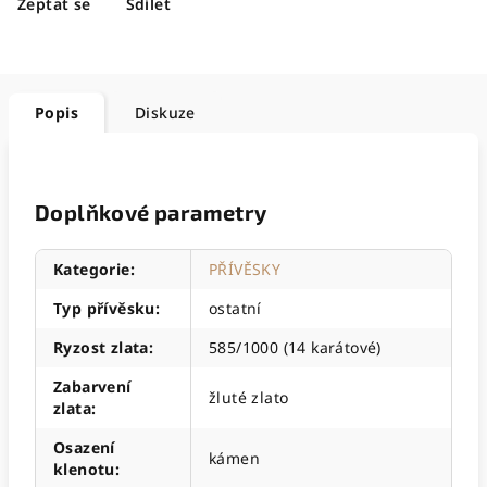
Zeptat se
Sdílet
Popis
Diskuze
Doplňkové parametry
Kategorie
:
PŘÍVĚSKY
Typ přívěsku
:
ostatní
Ryzost zlata
:
585/1000 (14 karátové)
Zabarvení
žluté zlato
zlata
:
Osazení
kámen
klenotu
: