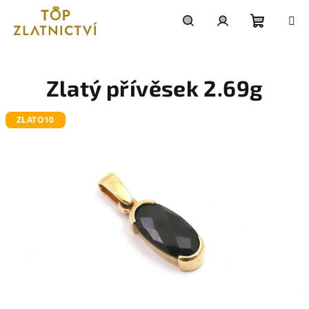
Přejít
na
obsah
Nákupn
Hledat
Přihlášení
košík
Zlatý přívěsek 2.69g
ZLATO10