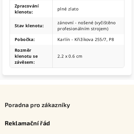
Zpracování
plné zlato
klenotu
:
zánovní - nošené (vyčištěno
Stav klenotu
:
profesionálním strojem)
Pobočka
:
Karlín - Křižíkova 255/7, P8
Rozměr
klenotu se
2.2 x 0.6 cm
závěsem
:
Z
á
p
Poradna pro zákazníky
a
t
Reklamační řád
í