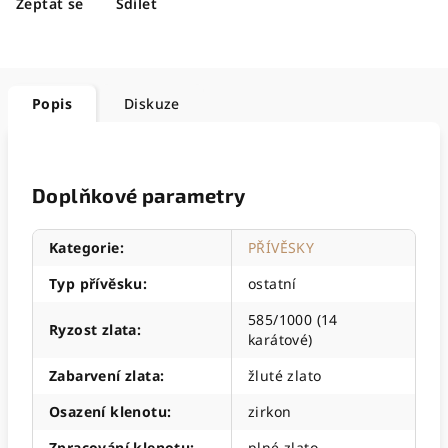
Zeptat se
Sdílet
Popis
Diskuze
Doplňkové parametry
Kategorie
:
PŘÍVĚSKY
Typ přívěsku
:
ostatní
585/1000 (14
Ryzost zlata
:
karátové)
Zabarvení zlata
:
žluté zlato
Osazení klenotu
:
zirkon
Zpracování klenotu
:
plné zlato