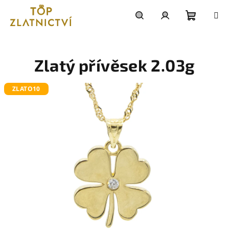
Přejít
na
obsah
Nákupn
Hledat
Přihlášení
košík
Zlatý přívěsek 2.03g
ZLATO10