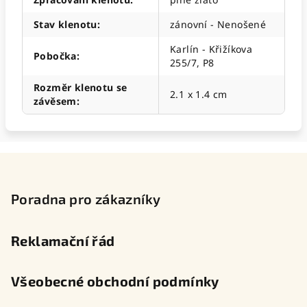
Stav klenotu
:
zánovní - Nenošené
Karlín - Křižíkova
Pobočka
:
255/7, P8
Rozměr klenotu se
2.1 x 1.4 cm
závěsem
:
Z
á
p
Poradna pro zákazníky
a
t
Reklamační řád
í
Všeobecné obchodní podmínky