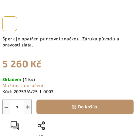
Šperk je opatřen puncovní značkou. Záruka původu a
pravosti zlata.
5 260 Kč
Měrná
Skladem
(1 ks)
cena:
Možnosti doručení
Kód:
20753/A/25-1-0003
−
+
Do košíku