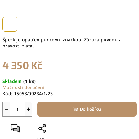
Šperk je opatřen puncovní značkou. Záruka původu a
pravosti zlata.
4 350 Kč
Měrná
Skladem
(1 ks)
cena:
Možnosti doručení
Kód:
15053/09234/1/23
−
+
Do košíku