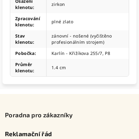
Osazení
zirkon
klenotu
:
Zpracování
plné zlato
klenotu
:
Stav
zánovní - nošené (vyčištěno
klenotu
:
profesionálním strojem)
Pobočka
:
Karlín - Křižíkova 255/7, P8
Průměr
1.4 cm
klenotu
:
Z
á
p
Poradna pro zákazníky
a
t
Reklamační řád