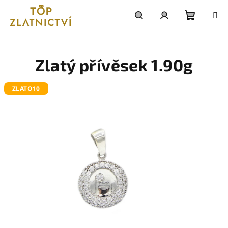
Přejít
na
obsah
Nákupn
Hledat
Přihlášení
košík
Zlatý přívěsek 1.90g
ZLATO10