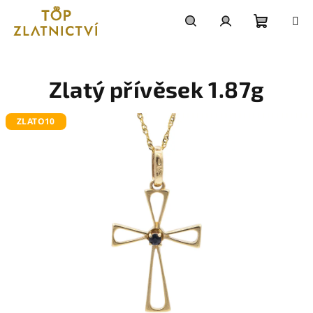
Přejít
na
obsah
Nákupn
Hledat
Přihlášení
košík
Zlatý přívěsek 1.87g
ZLATO10