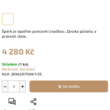
Šperk je opatřen puncovní značkou. Záruka původu a
pravosti zlata.
4 280 Kč
Měrná
Skladem
(1 ks)
cena:
Možnosti doručení
Kód:
20942/07504/1/25
−
+
Do košíku