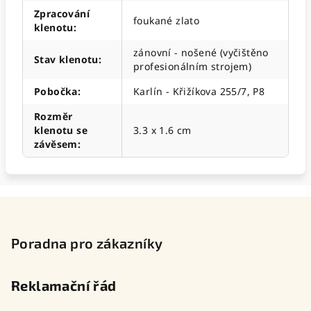
Zpracování
foukané zlato
klenotu
:
zánovní - nošené (vyčištěno
Stav klenotu
:
profesionálním strojem)
Pobočka
:
Karlín - Křižíkova 255/7, P8
Rozměr
klenotu se
3.3 x 1.6 cm
závěsem
:
Z
á
p
Poradna pro zákazníky
a
t
Reklamační řád
í