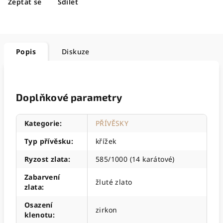
Zeptat se
Sdílet
Popis
Diskuze
Doplňkové parametry
Kategorie
:
PŘÍVĚSKY
Typ přívěsku
:
křížek
Ryzost zlata
:
585/1000 (14 karátové)
Zabarvení
žluté zlato
zlata
:
Osazení
zirkon
klenotu
: