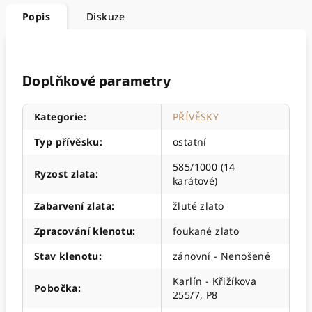
Popis
Diskuze
Doplňkové parametry
Kategorie
:
PŘÍVĚSKY
Typ přívěsku
:
ostatní
585/1000 (14
Ryzost zlata
:
karátové)
Zabarvení zlata
:
žluté zlato
Zpracování klenotu
:
foukané zlato
Stav klenotu
:
zánovní - Nenošené
Karlín - Křižíkova
Pobočka
:
255/7, P8