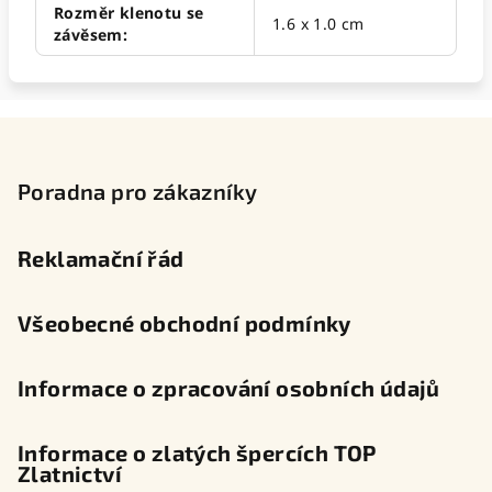
Rozměr klenotu se
1.6 x 1.0 cm
závěsem
:
Z
á
p
Poradna pro zákazníky
a
t
Reklamační řád
í
Všeobecné obchodní podmínky
Informace o zpracování osobních údajů
Informace o zlatých špercích TOP
Zlatnictví