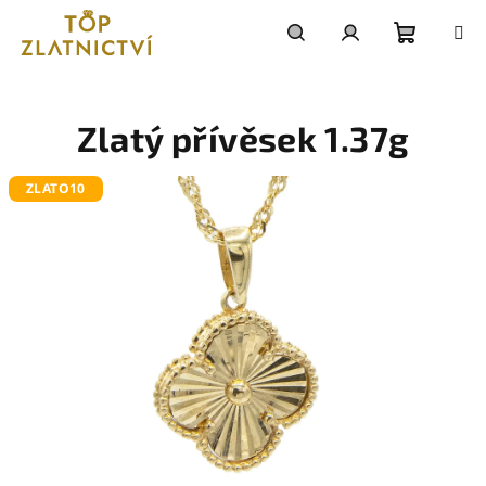
Přejít
na
obsah
Nákupn
Hledat
Přihlášení
košík
Zlatý přívěsek 1.37g
ZLATO10