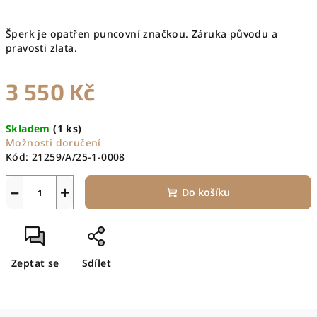
Šperk je opatřen puncovní značkou. Záruka původu a
pravosti zlata.
3 550 Kč
Měrná
Skladem
(1 ks)
cena:
Možnosti doručení
Kód:
21259/A/25-1-0008
−
+
Do košíku
Zeptat se
Sdílet