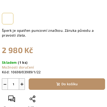
Šperk je opatřen puncovní značkou. Záruka původu a
pravosti zlata.
2 980 Kč
Měrná
Skladem
(1 ks)
cena:
Možnosti doručení
Kód:
10698/03989/1/22
−
+
Do košíku