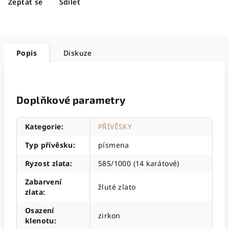
Zeptat se
Sdílet
Popis
Diskuze
Doplňkové parametry
Kategorie
:
PŘÍVĚSKY
Typ přívěsku
:
písmena
Ryzost zlata
:
585/1000 (14 karátové)
Zabarvení
žluté zlato
zlata
:
Osazení
zirkon
klenotu
: