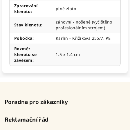
Zpracování
plné zlato
klenotu
:
zánovní - nošené (vyčištěno
Stav klenotu
:
profesionálním strojem)
Pobočka
:
Karlín - Křižíkova 255/7, P8
Rozměr
klenotu se
1.5 x 1.4 cm
závěsem
:
Z
á
p
Poradna pro zákazníky
a
t
Reklamační řád
í