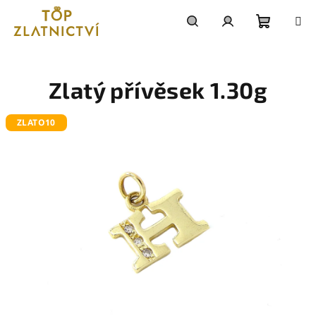
Přejít
na
obsah
Nákupn
Hledat
Přihlášení
košík
Zlatý přívěsek 1.30g
ZLATO10