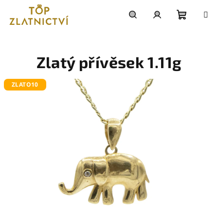
Přejít
na
obsah
Nákupn
Hledat
Přihlášení
košík
Zlatý přívěsek 1.11g
ZLATO10