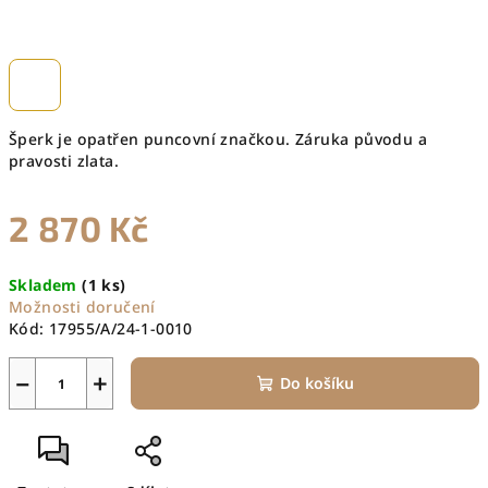
Šperk je opatřen puncovní značkou. Záruka původu a
pravosti zlata.
2 870 Kč
Měrná
Skladem
(1 ks)
cena:
Možnosti doručení
Kód:
17955/A/24-1-0010
−
+
Do košíku