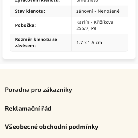
Stav klenotu
:
zánovní - Nenošené
Karlín - Křižíkova
Pobočka
:
255/7, P8
Rozměr klenotu se
1.7 x 1.5 cm
závěsem
:
Z
á
p
Poradna pro zákazníky
a
t
Reklamační řád
í
Všeobecné obchodní podmínky