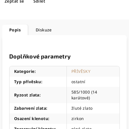
Zeptat se
Sdílet
Popis
Diskuze
Doplňkové parametry
Kategorie
:
PŘÍVĚSKY
Typ přívěsku
:
ostatní
585/1000 (14
Ryzost zlata
:
karátové)
Zabarvení zlata
:
žluté zlato
Osazení klenotu
:
zirkon
Zpracování klenotu
:
plné zlato