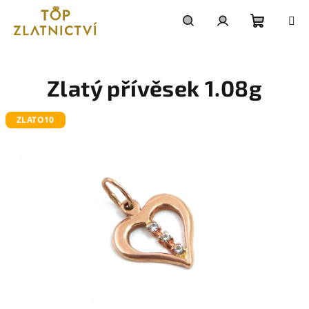
Přejít
na
obsah
Nákupn
Hledat
Přihlášení
košík
Zlatý přívěsek 1.08g
ZLATO10