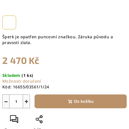
Šperk je opatřen puncovní značkou. Záruka původu a
pravosti zlata.
2 470 Kč
Měrná
Skladem
(1 ks)
cena:
Možnosti doručení
Kód:
16655/03561/1/24
−
+
Do košíku