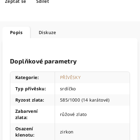
Zeptat se
Sdílet
Popis
Diskuze
Doplňkové parametry
Kategorie
:
PŘÍVĚSKY
Typ přívěsku
:
srdíčko
Ryzost zlata
:
585/1000 (14 karátové)
Zabarvení
růžové zlato
zlata
:
Osazení
zirkon
klenotu
: