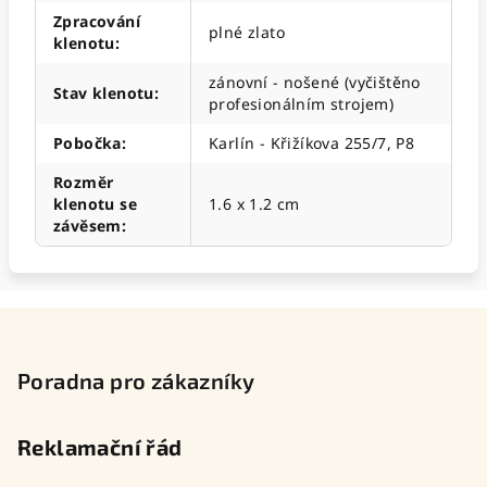
Zpracování
plné zlato
klenotu
:
zánovní - nošené (vyčištěno
Stav klenotu
:
profesionálním strojem)
Pobočka
:
Karlín - Křižíkova 255/7, P8
Rozměr
klenotu se
1.6 x 1.2 cm
závěsem
:
Z
á
p
Poradna pro zákazníky
a
t
Reklamační řád
í