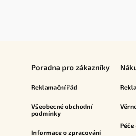
Z
á
Poradna pro zákazníky
Nák
p
a
Reklamační řád
Rekl
t
í
Všeobecné obchodní
Věrn
podmínky
Péče 
Informace o zpracování