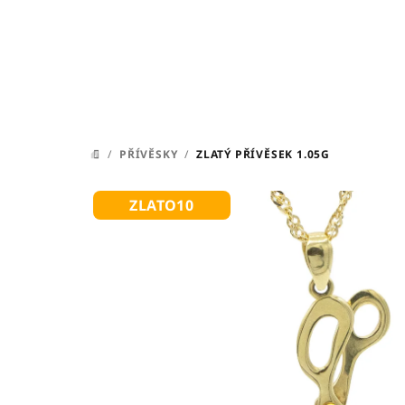
Přejít
na
obsah
/
PŘÍVĚSKY
/
ZLATÝ PŘÍVĚSEK 1.05G
DOMŮ
ZLATO10