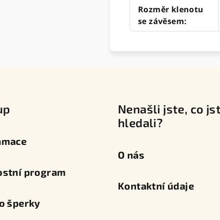
Rozměr klenotu
se závěsem
:
up
Nenašli jste, co js
hledali?
amace
O nás
ostní program
Kontaktní údaje
o šperky