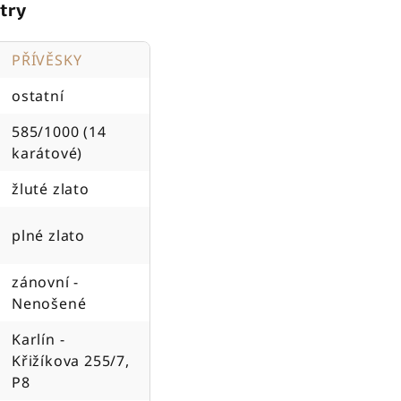
try
PŘÍVĚSKY
ostatní
585/1000 (14
karátové)
žluté zlato
plné zlato
zánovní -
Nenošené
Karlín -
Křižíkova 255/7,
P8