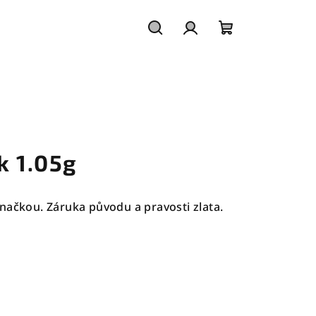
Hledat
Přihlášení
Nákupní
košík
k 1.05g
načkou. Záruka původu a pravosti zlata.