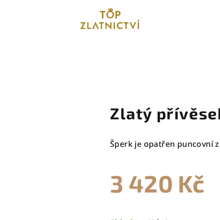
Zlatý přívěse
Šperk je opatřen puncovní z
3 420 Kč
Měrná
cena: