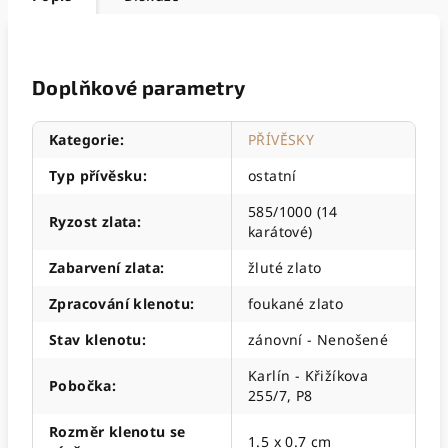
Doplňkové parametry
Kategorie
:
PŘÍVĚSKY
Typ přívěsku
:
ostatní
585/1000 (14
Ryzost zlata
:
karátové)
Zabarvení zlata
:
žluté zlato
Zpracování klenotu
:
foukané zlato
Stav klenotu
:
zánovní - Nenošené
Karlín - Křižíkova
Pobočka
:
255/7, P8
Rozměr klenotu se
1.5 x 0.7 cm