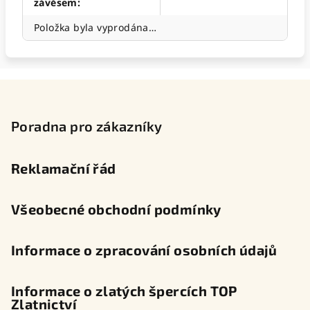
závěsem
:
Položka byla vyprodána…
Z
á
p
Poradna pro zákazníky
a
t
Reklamační řád
í
Všeobecné obchodní podmínky
Informace o zpracování osobních údajů
Informace o zlatých špercích TOP
Zlatnictví