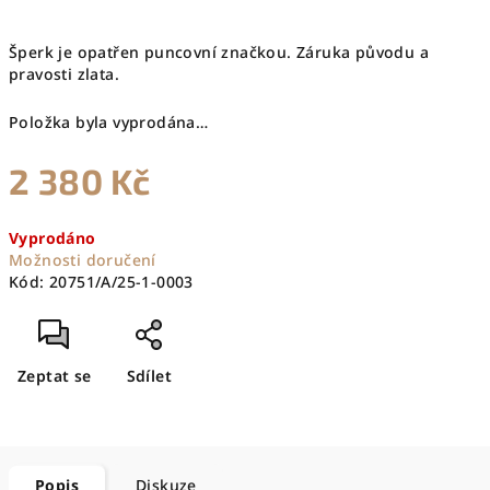
Šperk je opatřen puncovní značkou. Záruka původu a
pravosti zlata.
Položka byla vyprodána…
2 380 Kč
Měrná
Vyprodáno
cena:
Možnosti doručení
Kód:
20751/A/25-1-0003
Zeptat se
Sdílet
Popis
Diskuze