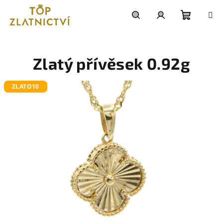
Přejít
na
obsah
Nákupn
Hledat
Přihlášení
košík
Zlatý přívěsek 0.92g
ZLATO10