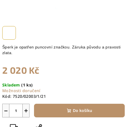
Šperk je opatřen puncovní značkou. Záruka původu a pravosti
zlata.
2 020 Kč
Měrná
Skladem
(1 ks)
cena:
Možnosti doručení
Kód:
7520/02003/1/21
−
+
Do košíku