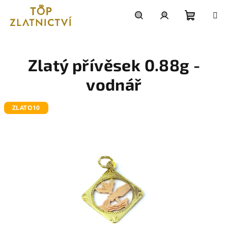
Přejít
na
obsah
Nákupn
Hledat
Přihlášení
košík
Zlatý přívěsek 0.88g -
vodnář
ZLATO10