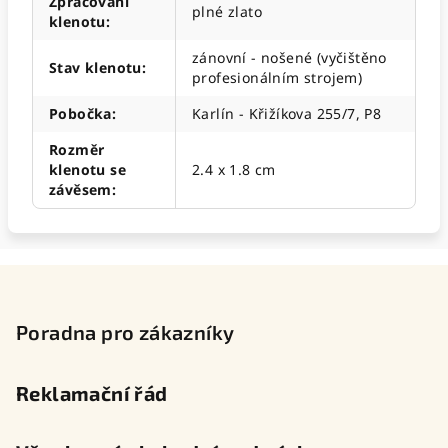
Zpracování
plné zlato
klenotu
:
zánovní - nošené (vyčištěno
Stav klenotu
:
profesionálním strojem)
Pobočka
:
Karlín - Křižíkova 255/7, P8
Rozměr
klenotu se
2.4 x 1.8 cm
závěsem
:
Z
á
p
Poradna pro zákazníky
a
t
Reklamační řád
í