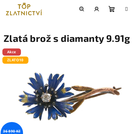
Přejít
na
obsah
Nákupn
Hledat
Přihlášení
košík
Zlatá brož s diamanty 9.91g
Akce
ZLATO10
36 890 Kč