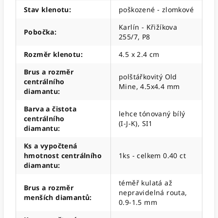
Stav klenotu
:
poškozené - zlomkové
Karlín - Křižíkova
Pobočka
:
255/7, P8
Rozměr klenotu
:
4.5 x 2.4 cm
Brus a rozměr
polštářkovitý Old
centrálního
Mine, 4.5x4.4 mm
diamantu
:
Barva a čistota
lehce tónovaný bílý
centrálního
(I-J-K), SI1
diamantu
:
Ks a vypočtená
hmotnost centrálního
1ks - celkem 0.40 ct
diamantu
:
téměř kulatá až
Brus a rozměr
nepravidelná routa,
menších diamantů
:
0.9-1.5 mm