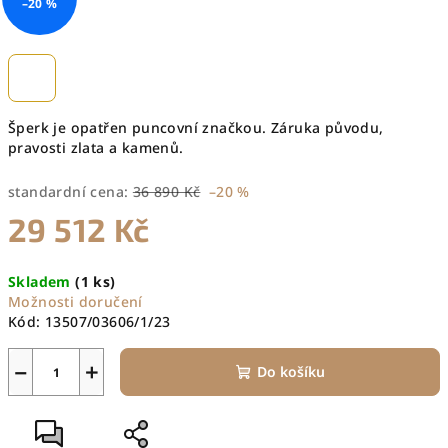
–20 %
Šperk je opatřen puncovní značkou. Záruka původu,
pravosti zlata a kamenů.
standardní cena:
36 890 Kč
–20 %
29 512 Kč
Měrná
Skladem
(1 ks)
cena:
Možnosti doručení
Kód:
13507/03606/1/23
−
+
Do košíku