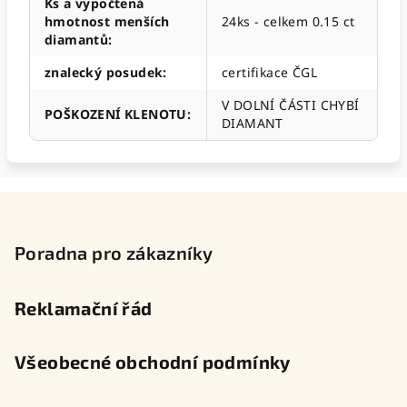
Ks a vypočtená
hmotnost menších
24ks - celkem 0.15 ct
diamantů
:
znalecký posudek
:
certifikace ČGL
V DOLNÍ ČÁSTI CHYBÍ
POŠKOZENÍ KLENOTU
:
DIAMANT
Z
á
p
Poradna pro zákazníky
a
t
Reklamační řád
í
Všeobecné obchodní podmínky