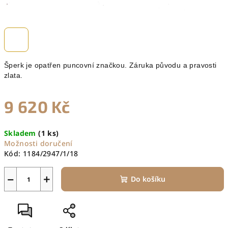
Šperk je opatřen puncovní značkou. Záruka původu a pravosti
zlata.
9 620 Kč
Měrná
Skladem
(1 ks)
cena:
Možnosti doručení
Kód:
1184/2947/1/18
−
+
Do košíku