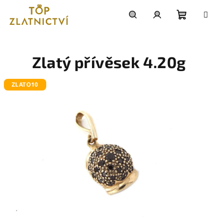
Přejít
na
obsah
Nákupn
Hledat
Přihlášení
košík
Zlatý přívěsek 4.20g
ZLATO10