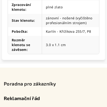
Zpracování
plné zlato
klenotu
:
zánovní - nošené (vyčištěno
Stav klenotu
:
profesionálním strojem)
Pobočka
:
Karlín - Křižíkova 255/7, P8
Rozměr
klenotu se
3.0 x 1.1 cm
závěsem
:
Z
á
p
Poradna pro zákazníky
a
t
Reklamační řád
í