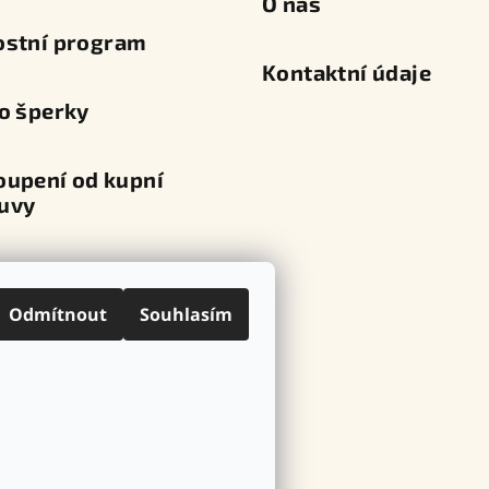
O nás
ostní program
Kontaktní údaje
o šperky
oupení od kupní
uvy
va a platba
Odmítnout
Souhlasím
ní místa
ovní značky