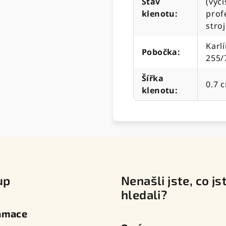
Stav
(vyč
klenotu
:
prof
stro
Karlí
Pobočka
:
255/
Šířka
0.7 
klenotu
:
up
Nenašli jste, co js
hledali?
amace