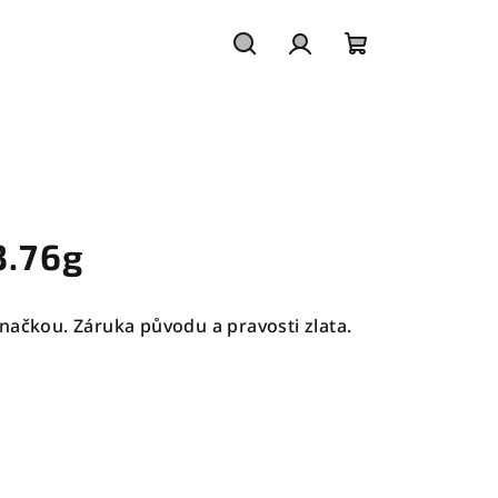
Hledat
Přihlášení
Nákupní
košík
3.76g
načkou. Záruka původu a pravosti zlata.