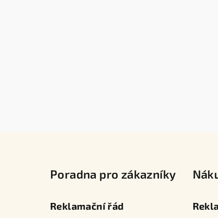
Z
á
Poradna pro zákazníky
Nák
p
a
Reklamační řád
Rekl
t