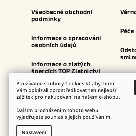
í
Všeobecné obchodní
Věrn
podmínky
Péče 
Informace o zpracování
osobních údajů
Odst
smlo
Informace o zlatých
špercích TOP Zlatnictví
Dopra
Používáme soubory Cookies 🍪 abychom
Průvodce zapínáním
Vám dokázali zprostředkovat ten nejlepší
Výdej
náušnic
zážitek pro nakupování na našem e-shopu.
Dalším procházením tohoto webu
Punc
Vazby - vzory řetízků
vyjadřujete souhlas s jejich používáním.
Nastavení