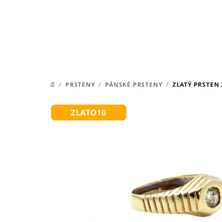
Přejít
na
obsah
/
PRSTENY
/
PÁNSKÉ PRSTENY
/
ZLATÝ PRSTEN 
DOMŮ
ZLATO10