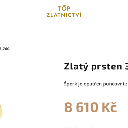
3.76G
Zlatý prsten 
Šperk je opatřen puncovní z
8 610 Kč
Měrná
cena: