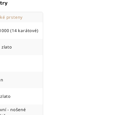
try
ké prsteny
1000 (14 karátové)
 zlato
on
 zlato
vní - nošené