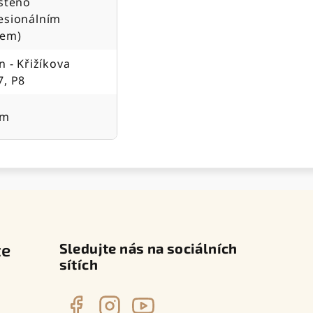
ištěno
esionálním
jem)
n - Křižíkova
7, P8
cm
te
Sledujte nás na sociálních
sítích