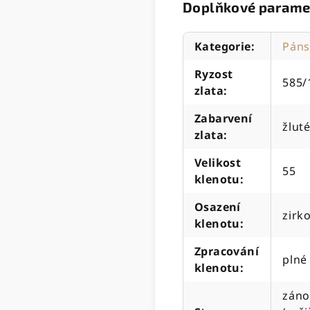
Doplňkové parame
Kategorie
:
Páns
Ryzost
585/
zlata
:
Zabarvení
žluté
zlata
:
Velikost
55
klenotu
:
Osazení
zirk
klenotu
:
Zpracování
plné
klenotu
:
záno