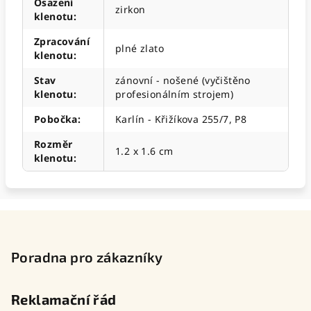
Osazení
zirkon
klenotu
:
Zpracování
plné zlato
klenotu
:
Stav
zánovní - nošené (vyčištěno
klenotu
:
profesionálním strojem)
Pobočka
:
Karlín - Křižíkova 255/7, P8
Rozměr
1.2 x 1.6 cm
klenotu
:
Z
á
p
Poradna pro zákazníky
a
t
Reklamační řád