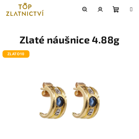
Přejít
na
obsah
Nákupn
Hledat
Přihlášení
košík
Zlaté náušnice 4.88g
ZLATO10