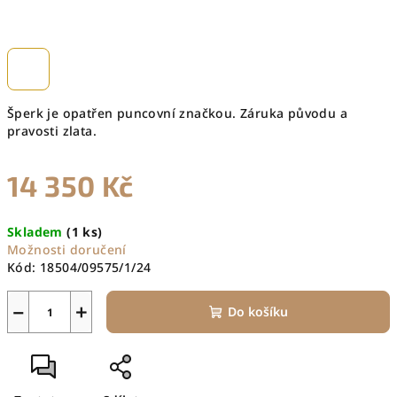
Šperk je opatřen puncovní značkou. Záruka původu a
pravosti zlata.
14 350 Kč
Měrná
Skladem
(1 ks)
cena:
Možnosti doručení
Kód:
18504/09575/1/24
−
+
Do košíku