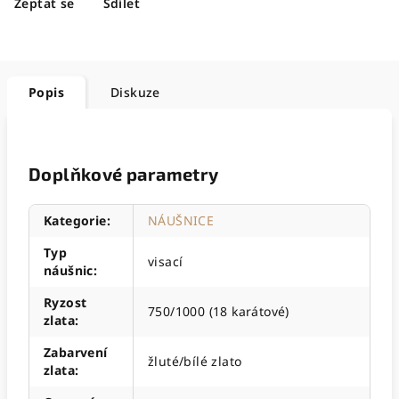
Zeptat se
Sdílet
Popis
Diskuze
Doplňkové parametry
Kategorie
:
NÁUŠNICE
Typ
visací
náušnic
:
Ryzost
750/1000 (18 karátové)
zlata
:
Zabarvení
žluté/bílé zlato
zlata
: