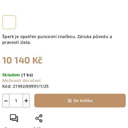
Šperk je opatřen puncovní značkou. Záruka původu a
pravosti zlata.
10 140 Kč
Měrná
Skladem
(1 ks)
cena:
Možnosti doručení
Kód:
21992/09991/1/25
−
+
Do košíku