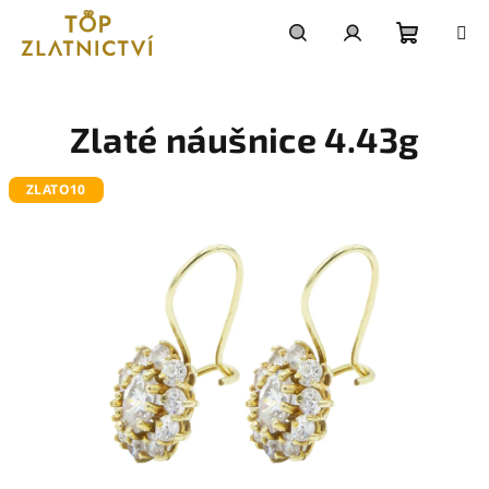
Přejít
na
obsah
Nákupn
Hledat
Přihlášení
košík
Zlaté náušnice 4.43g
ZLATO10