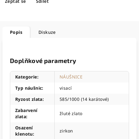
Zeptat se
Sdílet
Popis
Diskuze
Doplňkové parametry
Kategorie
:
NÁUŠNICE
Typ náušnic
:
visací
Ryzost zlata
:
585/1000 (14 karátové)
Zabarvení
žluté zlato
zlata
:
Osazení
zirkon
klenotu
: