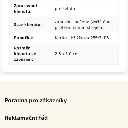
Zpracování
plné zlato
klenotu
:
zánovní - nošené (vyčištěno
Stav klenotu
:
profesionálním strojem)
Pobočka
:
Karlín - Křižíkova 255/7, P8
Rozměr
klenotu se
2.5 x 1.0 cm
závěsem
:
Z
á
p
Poradna pro zákazníky
a
t
Reklamační řád
í