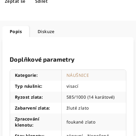
Zeptat se
Sdílet
Popis
Diskuze
Doplňkové parametry
Kategorie
:
NÁUŠNICE
Typ náušnic
:
visací
Ryzost zlata
:
585/1000 (14 karátové)
Zabarvení zlata
:
žluté zlato
Zpracování
foukané zlato
klenotu
:
Stav klenotu
:
zánovní - Nenošené