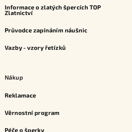
Informace o zlatých špercích TOP
Zlatnictví
Průvodce zapínáním náušnic
Vazby - vzory řetízků
Nákup
Reklamace
Věrnostní program
Péče o šperky