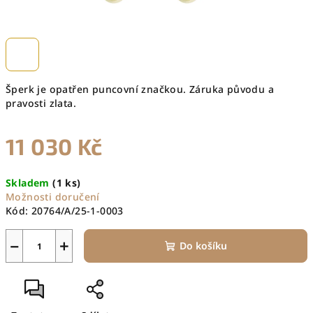
Šperk je opatřen puncovní značkou. Záruka původu a
pravosti zlata.
11 030 Kč
Měrná
Skladem
(1 ks)
cena:
Možnosti doručení
Kód:
20764/A/25-1-0003
−
+
Do košíku