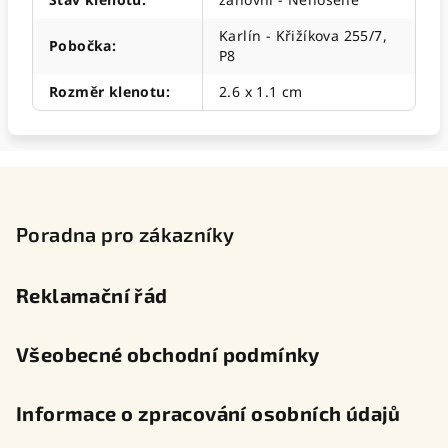
Karlín - Křižíkova 255/7,
Pobočka
:
P8
Rozměr klenotu
:
2.6 x 1.1 cm
Z
á
p
Poradna pro zákazníky
a
t
Reklamační řád
í
Všeobecné obchodní podmínky
Informace o zpracování osobních údajů