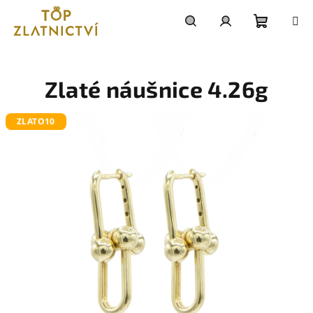
Přejít
na
obsah
Nákupn
Hledat
Přihlášení
košík
Zlaté náušnice 4.26g
ZLATO10