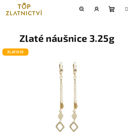
Přejít
na
obsah
Nákupn
Hledat
Přihlášení
košík
Zlaté náušnice 3.25g
ZLATO10