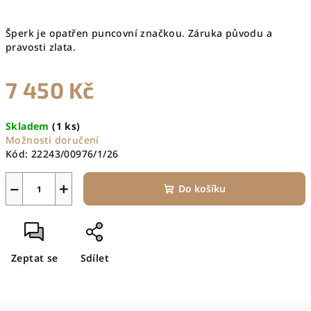
Šperk je opatřen puncovní značkou. Záruka původu a
pravosti zlata.
7 450 Kč
Měrná
Skladem
(1 ks)
cena:
Možnosti doručení
Kód:
22243/00976/1/26
−
+
Do košíku
Zeptat se
Sdílet