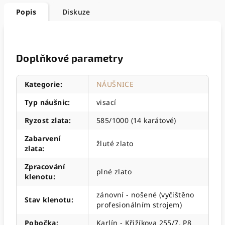
Popis
Diskuze
Doplňkové parametry
Kategorie
:
NÁUŠNICE
Typ náušnic
:
visací
Ryzost zlata
:
585/1000 (14 karátové)
Zabarvení
žluté zlato
zlata
:
Zpracování
plné zlato
klenotu
:
zánovní - nošené (vyčištěno
Stav klenotu
:
profesionálním strojem)
Pobočka
:
Karlín - Křižíkova 255/7, P8