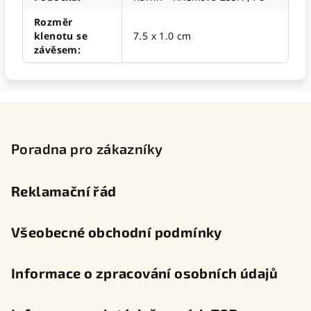
Rozměr
klenotu se
7.5 x 1.0 cm
závěsem
:
Z
á
p
Poradna pro zákazníky
a
t
Reklamační řád
í
Všeobecné obchodní podmínky
Informace o zpracování osobních údajů