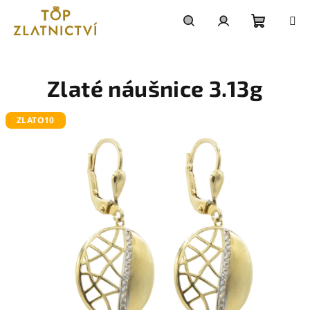
Přejít
na
obsah
Nákupn
Hledat
Přihlášení
košík
Zlaté náušnice 3.13g
ZLATO10