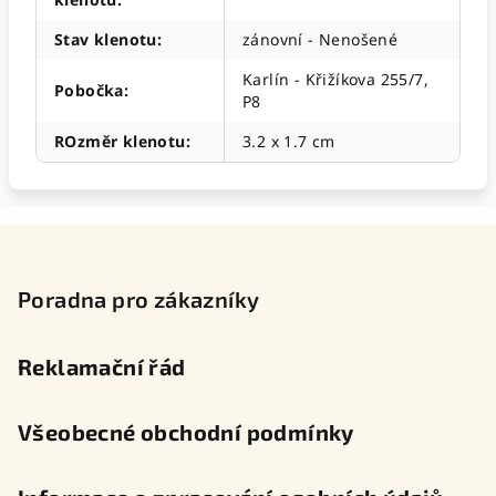
Stav klenotu
:
zánovní - Nenošené
Karlín - Křižíkova 255/7,
Pobočka
:
P8
ROzměr klenotu
:
3.2 x 1.7 cm
Z
á
p
Poradna pro zákazníky
a
t
Reklamační řád
í
Všeobecné obchodní podmínky