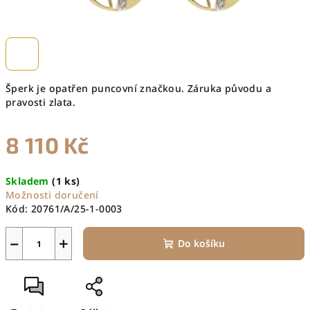
Šperk je opatřen puncovní značkou. Záruka původu a
pravosti zlata.
8 110 Kč
Měrná
Skladem
(1 ks)
cena:
Možnosti doručení
Kód:
20761/A/25-1-0003
−
+
Do košíku