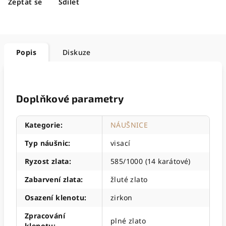
Zeptat se
Sdílet
Popis
Diskuze
Doplňkové parametry
Kategorie
:
NÁUŠNICE
Typ náušnic
:
visací
Ryzost zlata
:
585/1000 (14 karátové)
Zabarvení zlata
:
žluté zlato
Osazení klenotu
:
zirkon
Zpracování
plné zlato
klenotu
: