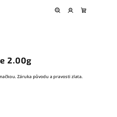
Hledat
Přihlášení
Nákupní
košík
ce 2.00g
načkou. Záruka původu a pravosti zlata.