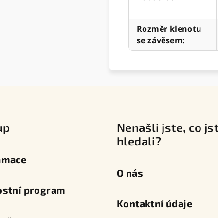
Rozměr klenotu
se závěsem
:
up
Nenašli jste, co js
hledali?
amace
O nás
ostní program
Kontaktní údaje