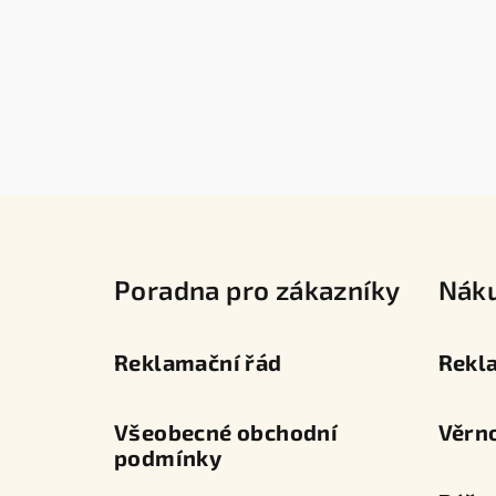
Z
á
Poradna pro zákazníky
Nák
p
a
Reklamační řád
Rekl
t
í
Všeobecné obchodní
Věrn
podmínky