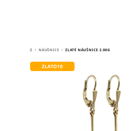
Přejít
na
obsah
/
NÁUŠNICE
/
ZLATÉ NÁUŠNICE 2.00G
DOMŮ
ZLATO10