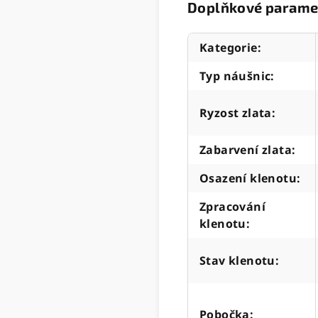
Doplňkové parame
Kategorie
:
Typ náušnic
:
Ryzost zlata
:
Zabarvení zlata
:
Osazení klenotu
:
Zpracování
klenotu
:
Stav klenotu
:
Pobočka
: