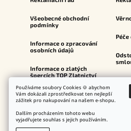
t
í
Všeobecné obchodní
Věrn
podmínky
Péče 
Informace o zpracování
osobních údajů
Odst
smlo
Informace o zlatých
špercích TOP Zlatnictví
Dopra
Používáme soubory Cookies 🍪 abychom
Průvodce zapínáním
Vám dokázali zprostředkovat ten nejlepší
Výdej
náušnic
zážitek pro nakupování na našem e-shopu.
Dalším procházením tohoto webu
Punc
Vazby - vzory řetízků
vyjadřujete souhlas s jejich používáním.