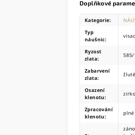
Doplňkové parame
Kategorie
:
NÁU
Typ
visac
náušnic
:
Ryzost
585/
zlata
:
Zabarvení
žlut
zlata
:
Osazení
zirk
klenotu
:
Zpracování
plné
klenotu
:
záno