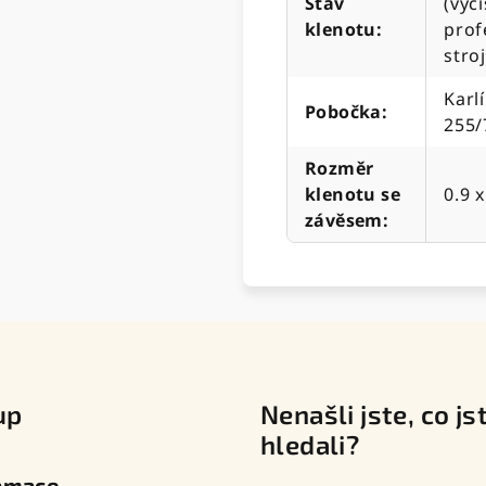
Stav
(vyč
klenotu
:
prof
stro
Karl
Pobočka
:
255/
Rozměr
klenotu se
0.9 
závěsem
:
up
Nenašli jste, co js
hledali?
amace