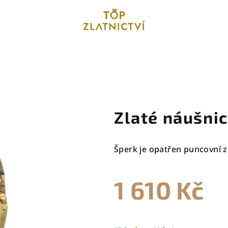
Zlaté náušnic
Šperk je opatřen puncovní z
1 610 Kč
Měrná
cena: