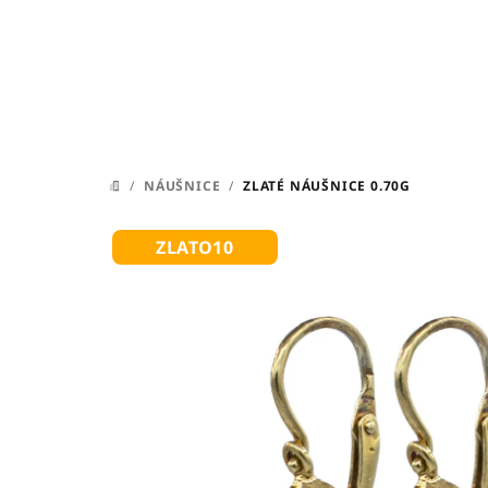
Přejít
na
obsah
/
NÁUŠNICE
/
ZLATÉ NÁUŠNICE 0.70G
DOMŮ
ZLATO10