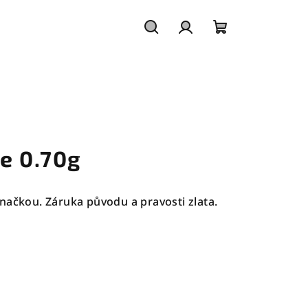
Hledat
Přihlášení
Nákupní
košík
e 0.70g
načkou. Záruka původu a pravosti zlata.