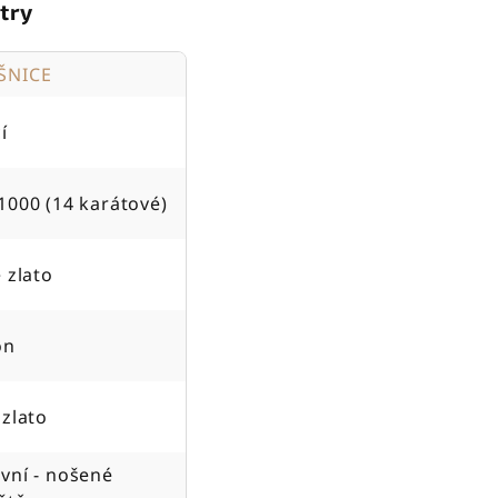
try
ŠNICE
í
1000 (14 karátové)
é zlato
on
 zlato
vní - nošené