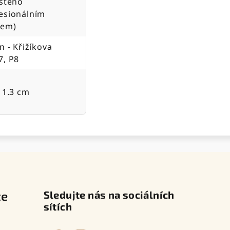
ištěno
esionálním
jem)
ín - Křižíkova
7, P8
x 1.3 cm
te
Sledujte nás na sociálních
sítích