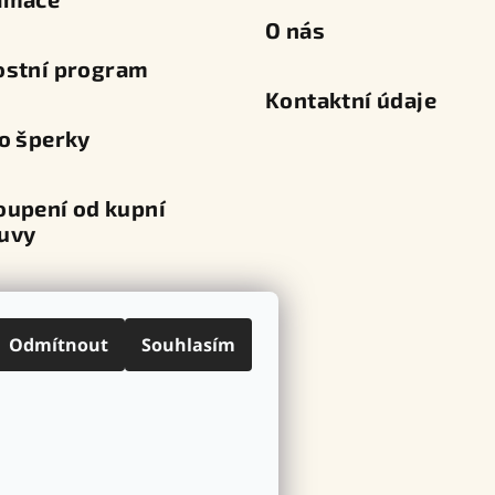
O nás
ostní program
Kontaktní údaje
o šperky
oupení od kupní
uvy
va a platba
Odmítnout
Souhlasím
ní místa
ovní značky