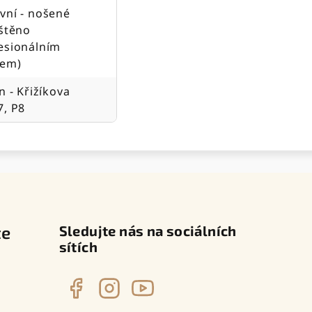
vní - nošené
ištěno
esionálním
jem)
n - Křižíkova
7, P8
te
Sledujte nás na sociálních
sítích