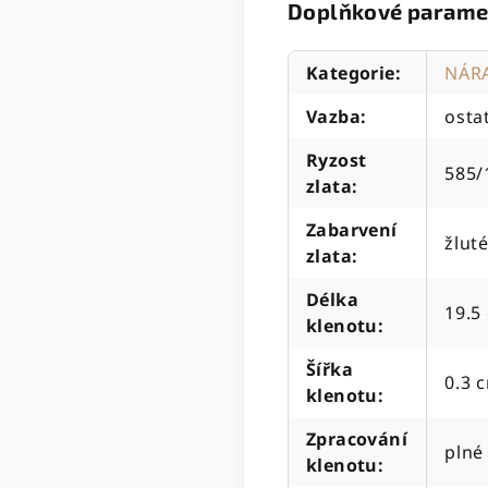
Doplňkové parame
Kategorie
:
NÁR
Vazba
:
osta
Ryzost
585/
zlata
:
Zabarvení
žluté
zlata
:
Délka
19.5
klenotu
:
Šířka
0.3 
klenotu
:
Zpracování
plné
klenotu
: