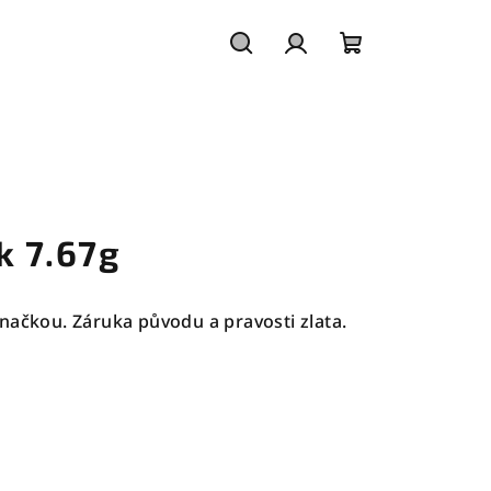
Hledat
Přihlášení
Nákupní
košík
k 7.67g
načkou. Záruka původu a pravosti zlata.