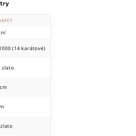
try
AMKY
tní
1000 (14 karátové)
 zlato
 cm
cm
 zlato