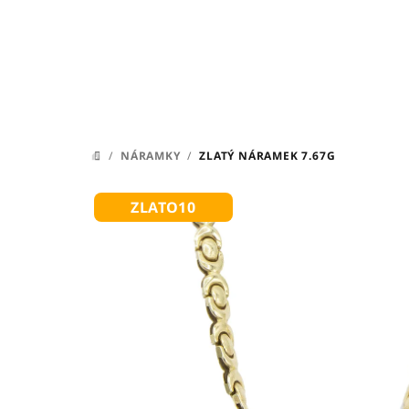
Přejít
na
obsah
/
NÁRAMKY
/
ZLATÝ NÁRAMEK 7.67G
DOMŮ
ZLATO10