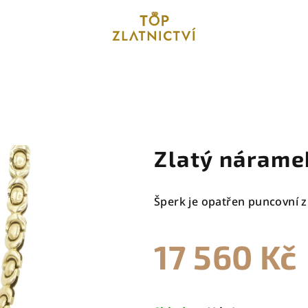
Zlatý nárame
Šperk je opatřen puncovní z
17 560 Kč
Měrná
cena: