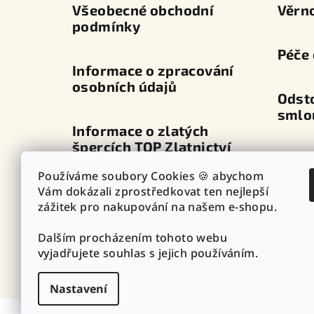
í
Všeobecné obchodní
Věrn
podmínky
Péče 
Informace o zpracování
osobních údajů
Odst
smlo
Informace o zlatých
špercích TOP Zlatnictví
Dopra
Používáme soubory Cookies 🍪 abychom
Průvodce zapínáním
Vám dokázali zprostředkovat ten nejlepší
Výdej
náušnic
zážitek pro nakupování na našem e-shopu.
Dalším procházením tohoto webu
Punc
Vazby - vzory řetízků
vyjadřujete souhlas s jejich používáním.
Nastavení