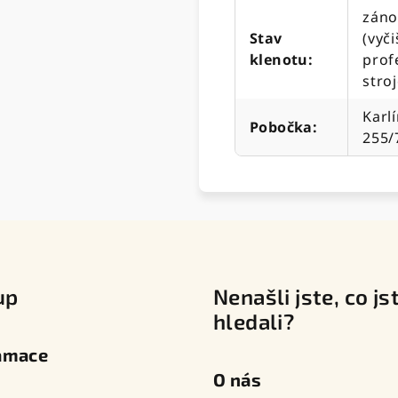
záno
Stav
(vyč
klenotu
:
prof
stro
Karlí
Pobočka
:
255/
up
Nenašli jste, co js
hledali?
amace
O nás