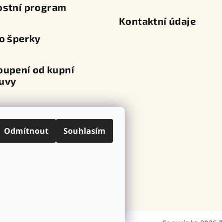
ostní program
Kontaktní údaje
o šperky
oupení od kupní
uvy
va a platba
Odmítnout
Souhlasím
ní místa
ovní značky