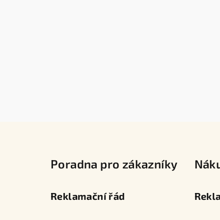
Z
á
Poradna pro zákazníky
Nák
p
a
Reklamační řád
Rekl
t