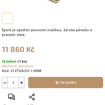
Šperk je opatřen puncovní značkou. Záruka původu a
pravosti zlata.
11 860 Kč
Měrná
Skladem
(1 ks)
cena:
Možnosti doručení
Kód:
21275/A/25-1-0008
−
+
Do košíku