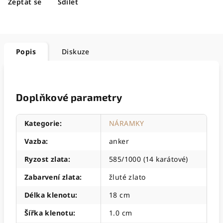
Zeptat se
Sdílet
Popis
Diskuze
Doplňkové parametry
Kategorie
:
NÁRAMKY
Vazba
:
anker
Ryzost zlata
:
585/1000 (14 karátové)
Zabarvení zlata
:
žluté zlato
Délka klenotu
:
18 cm
Šířka klenotu
:
1.0 cm