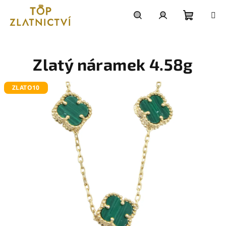
Přejít
na
obsah
Nákupn
Hledat
Přihlášení
košík
Zlatý náramek 4.58g
ZLATO10