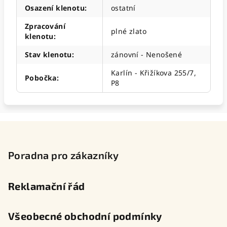
Osazení klenotu
:
ostatní
Zpracování
plné zlato
klenotu
:
Stav klenotu
:
zánovní - Nenošené
Karlín - Křižíkova 255/7,
Pobočka
:
P8
Z
á
p
Poradna pro zákazníky
a
t
Reklamační řád
í
Všeobecné obchodní podmínky