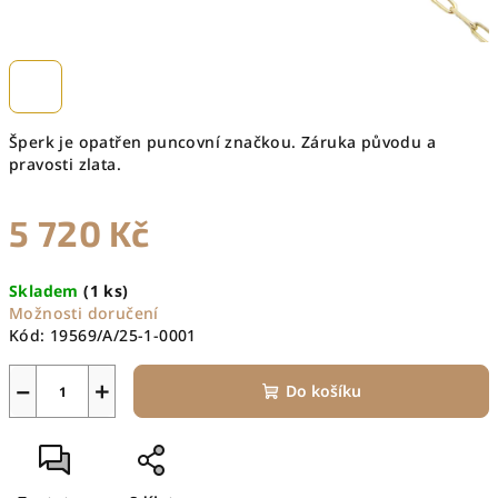
Šperk je opatřen puncovní značkou. Záruka původu a
pravosti zlata.
5 720 Kč
Měrná
Skladem
(1 ks)
cena:
Možnosti doručení
Kód:
19569/A/25-1-0001
−
+
Do košíku