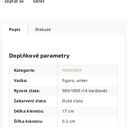
Zeptat se
Sdílet
Popis
Diskuze
Doplňkové parametry
Kategorie
:
NÁRAMKY
Vazba
:
figaro, anker
Ryzost zlata
:
585/1000 (14 karátové)
Zabarvení zlata
:
žluté zlato
Délka klenotu
:
17 cm
Šířka klenotu
:
0.2 cm