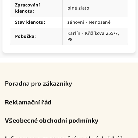
Zpracování
plné zlato
klenotu
:
Stav klenotu
:
zánovní - Nenošené
Karlín - Křižíkova 255/7,
Pobočka
:
P8
Z
á
p
Poradna pro zákazníky
a
t
Reklamační řád
í
Všeobecné obchodní podmínky