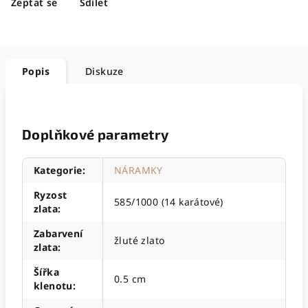
Zeptat se
Sdílet
Popis
Diskuze
Doplňkové parametry
Kategorie
:
NÁRAMKY
Ryzost
585/1000 (14 karátové)
zlata
:
Zabarvení
žluté zlato
zlata
:
Šířka
0.5 cm
klenotu
: