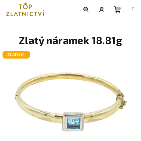
Přejít
na
obsah
Nákupn
Hledat
Přihlášení
košík
Zlatý náramek 18.81g
ZLATO10