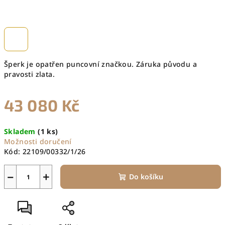
Šperk je opatřen puncovní značkou. Záruka původu a
pravosti zlata.
43 080 Kč
Měrná
Skladem
(1 ks)
cena:
Možnosti doručení
Kód:
22109/00332/1/26
−
+
Do košíku