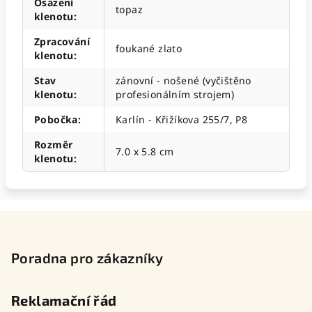
Osazení
topaz
klenotu
:
Zpracování
foukané zlato
klenotu
:
Stav
zánovní - nošené (vyčištěno
klenotu
:
profesionálním strojem)
Pobočka
:
Karlín - Křižíkova 255/7, P8
Rozměr
7.0 x 5.8 cm
klenotu
:
Z
á
p
Poradna pro zákazníky
a
t
Reklamační řád