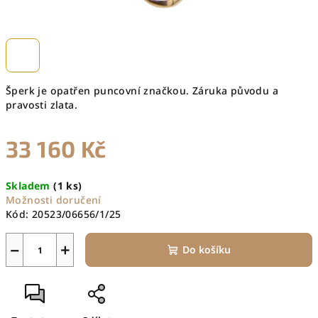
Šperk je opatřen puncovní značkou. Záruka původu a
pravosti zlata.
33 160 Kč
Měrná
Skladem
(1 ks)
cena:
Možnosti doručení
Kód:
20523/06656/1/25
−
+
Do košíku