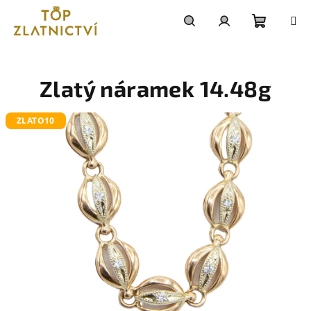
Přejít
na
obsah
Nákupn
Hledat
Přihlášení
košík
Zlatý náramek 14.48g
ZLATO10