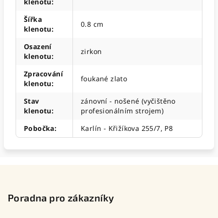
klenotu
:
Šířka
0.8 cm
klenotu
:
Osazení
zirkon
klenotu
:
Zpracování
foukané zlato
klenotu
:
Stav
zánovní - nošené (vyčištěno
klenotu
:
profesionálním strojem)
Pobočka
:
Karlín - Křižíkova 255/7, P8
Z
á
p
Poradna pro zákazníky
a