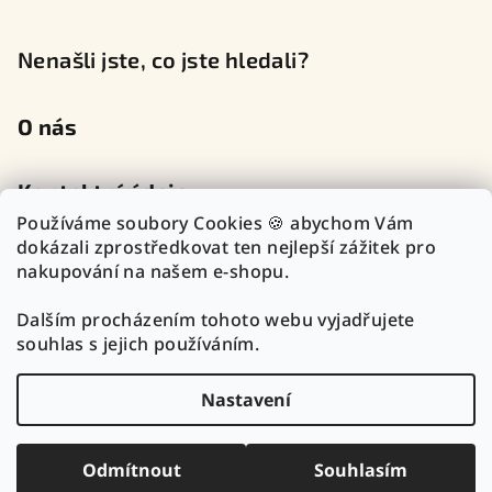
Nenašli jste, co jste hledali?
O nás
Kontaktní údaje
Používáme soubory Cookies 🍪 abychom Vám
dokázali zprostředkovat ten nejlepší zážitek pro
nakupování na našem e-shopu.
Sledujte nás na sociálních sítích
Dalším procházením tohoto webu vyjadřujete
souhlas s jejich používáním.
Nastavení
Copyright 2026
TOP Zlatnictví Outlet
. Všechna práva
vyhrazena.
Upravit nastavení cookies
Odmítnout
Souhlasím