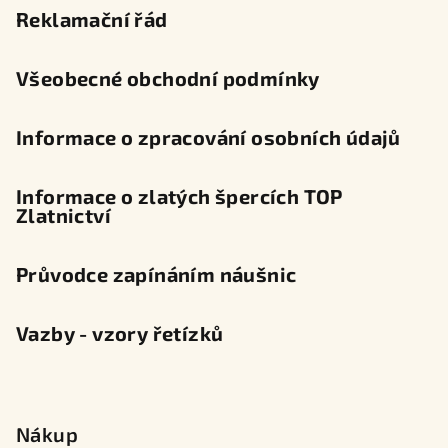
t
Reklamační řád
í
Všeobecné obchodní podmínky
Informace o zpracování osobních údajů
Informace o zlatých špercích TOP
Zlatnictví
Průvodce zapínáním náušnic
Vazby - vzory řetízků
Nákup