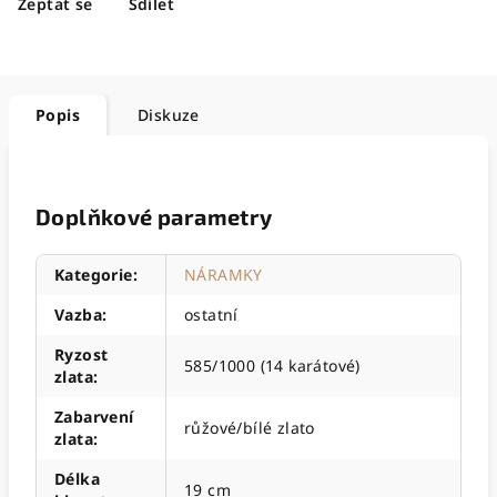
Zeptat se
Sdílet
Popis
Diskuze
Doplňkové parametry
Kategorie
:
NÁRAMKY
Vazba
:
ostatní
Ryzost
585/1000 (14 karátové)
zlata
:
Zabarvení
růžové/bílé zlato
zlata
:
Délka
19 cm