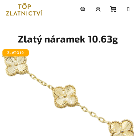
Přejít
na
obsah
Nákupn
Hledat
Přihlášení
košík
Zlatý náramek 10.63g
ZLATO10