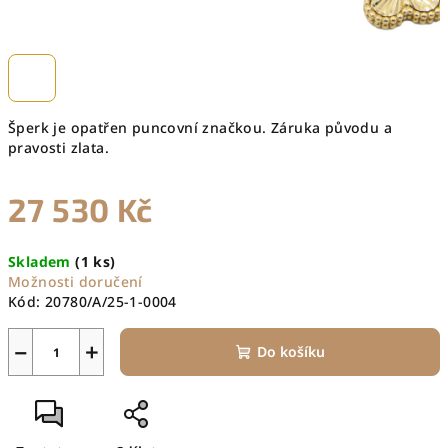
Šperk je opatřen puncovní značkou. Záruka původu a
pravosti zlata.
27 530 Kč
Měrná
Skladem
(1 ks)
cena:
Možnosti doručení
Kód:
20780/A/25-1-0004
−
+
Do košíku