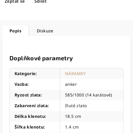
Zeptat se
Sdílet
Popis
Diskuze
Doplňkové parametry
Kategorie
:
NÁRAMKY
Vazba
:
anker
Ryzost zlata
:
585/1000 (14 karátové)
Zabarvení zlata
:
žluté zlato
Délka klenotu
:
18.5 cm
Šířka klenotu
:
1.4 cm