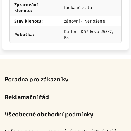
Zpracování
foukané zlato
klenotu
:
Stav klenotu
:
zánovní - Nenošené
Karlín - Křižíkova 255/7,
Pobočka
:
P8
Z
á
p
Poradna pro zákazníky
a
t
Reklamační řád
í
Všeobecné obchodní podmínky