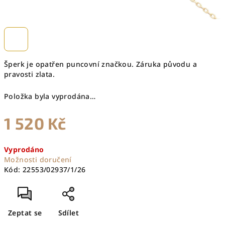
Šperk je opatřen puncovní značkou. Záruka původu a
pravosti zlata.
Položka byla vyprodána…
1 520 Kč
Měrná
Vyprodáno
cena:
Možnosti doručení
Kód:
22553/02937/1/26
Zeptat se
Sdílet