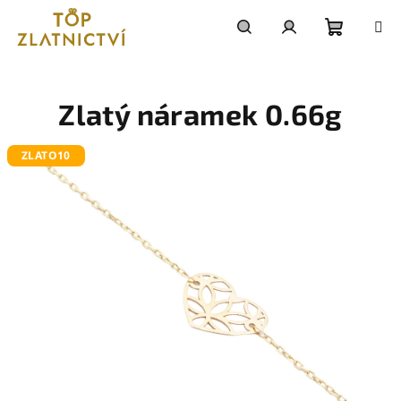
Přejít
na
obsah
Nákupn
Hledat
Přihlášení
košík
Zlatý náramek 0.66g
ZLATO10