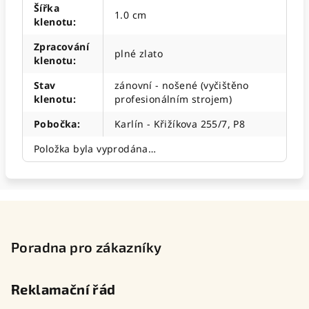
Šířka
1.0 cm
klenotu
:
Zpracování
plné zlato
klenotu
:
Stav
zánovní - nošené (vyčištěno
klenotu
:
profesionálním strojem)
Pobočka
:
Karlín - Křižíkova 255/7, P8
Položka byla vyprodána…
Z
á
p
Poradna pro zákazníky
a
t
Reklamační řád
í