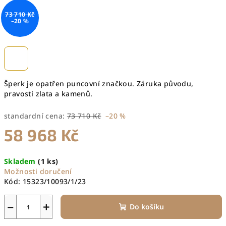
73 710 Kč
–20 %
Šperk je opatřen puncovní značkou. Záruka původu,
pravosti zlata a kamenů.
standardní cena:
73 710 Kč
–20 %
58 968 Kč
Měrná
Skladem
(1 ks)
cena:
Možnosti doručení
Kód:
15323/10093/1/23
−
+
Do košíku