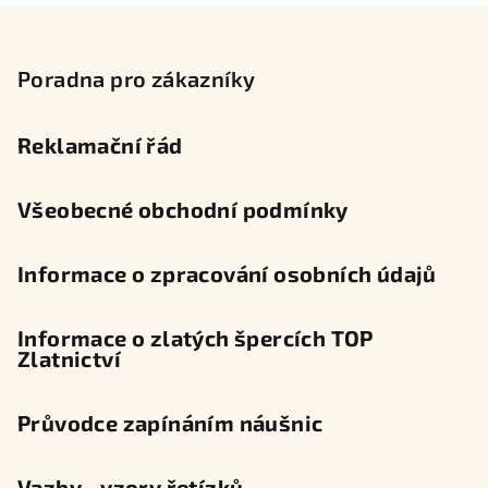
Z
á
p
Poradna pro zákazníky
a
t
Reklamační řád
í
Všeobecné obchodní podmínky
Informace o zpracování osobních údajů
Informace o zlatých špercích TOP
Zlatnictví
Průvodce zapínáním náušnic
Vazby - vzory řetízků