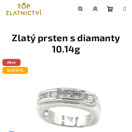
Přejít
na
obsah
Nákupn
Hledat
Přihlášení
košík
Zlatý prsten s diamanty
10.14g
Akce
ZLATO10