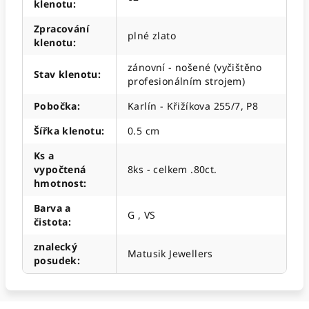
klenotu
:
Zpracování
plné zlato
klenotu
:
zánovní - nošené (vyčištěno
Stav klenotu
:
profesionálním strojem)
Pobočka
:
Karlín - Křižíkova 255/7, P8
Šířka klenotu
:
0.5 cm
Ks a
vypočtená
8ks - celkem .80ct.
hmotnost
:
Barva a
G , VS
čistota
:
znalecký
Matusik Jewellers
posudek
: