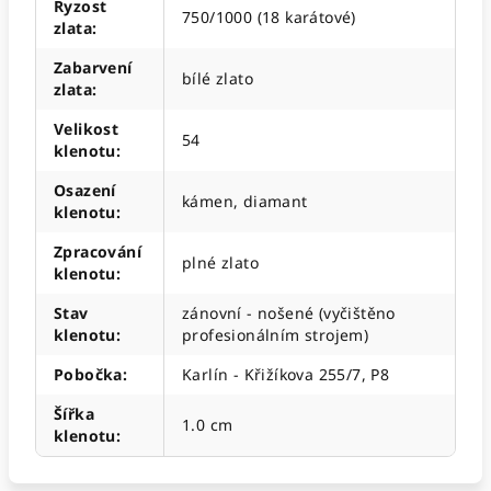
Ryzost
750/1000 (18 karátové)
zlata
:
Zabarvení
bílé zlato
zlata
:
Velikost
54
klenotu
:
Osazení
kámen, diamant
klenotu
:
Zpracování
plné zlato
klenotu
:
Stav
zánovní - nošené (vyčištěno
klenotu
:
profesionálním strojem)
Pobočka
:
Karlín - Křižíkova 255/7, P8
Šířka
1.0 cm
klenotu
: