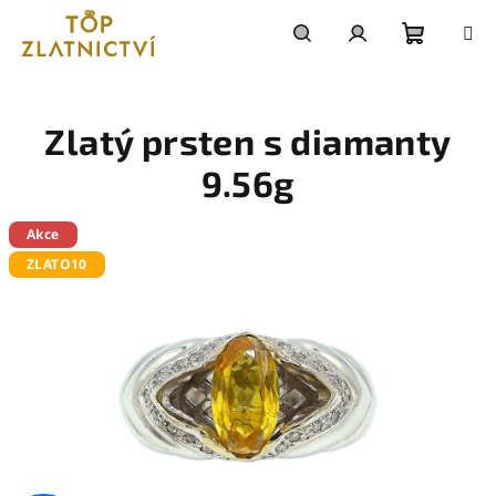
Přejít
na
obsah
Nákupn
Hledat
Přihlášení
košík
Zlatý prsten s diamanty
9.56g
Akce
ZLATO10