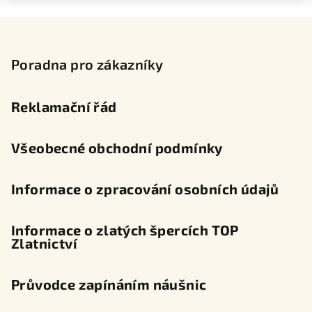
Z
á
p
Poradna pro zákazníky
a
t
Reklamační řád
í
Všeobecné obchodní podmínky
Informace o zpracování osobních údajů
Informace o zlatých špercích TOP
Zlatnictví
Průvodce zapínáním náušnic