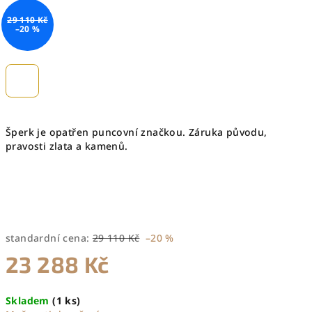
29 110 Kč
–20 %
Šperk je opatřen puncovní značkou. Záruka původu,
pravosti zlata a kamenů.
standardní cena:
29 110 Kč
–20 %
23 288 Kč
Měrná
Skladem
(1 ks)
cena: