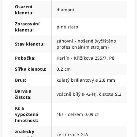
Osazení
diamant
klenotu
:
Zpracování
plné zlato
klenotu
:
zánovní - nošené (vyčištěno
Stav klenotu
:
profesionálním strojem)
Pobočka
:
Karlín - Křižíkova 255/7, P8
Šířka klenotu
:
0.2 cm
Brus
:
kulatý briliantový ⌀ 2.8 mm
Barva a
vzácně bílý (F-G-H), čistota SI2
čistota
:
Ks a
vypočtená
1ks - celkem 0.09 ct
hmotnost
:
znalecký
certifikace GIA