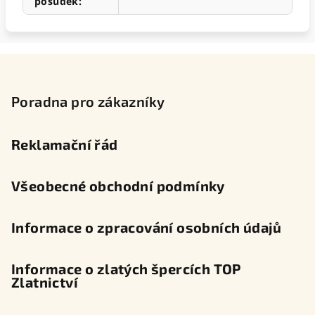
posudek
:
Z
á
p
Poradna pro zákazníky
a
t
Reklamační řád
í
Všeobecné obchodní podmínky
Informace o zpracování osobních údajů
Informace o zlatých špercích TOP
Zlatnictví