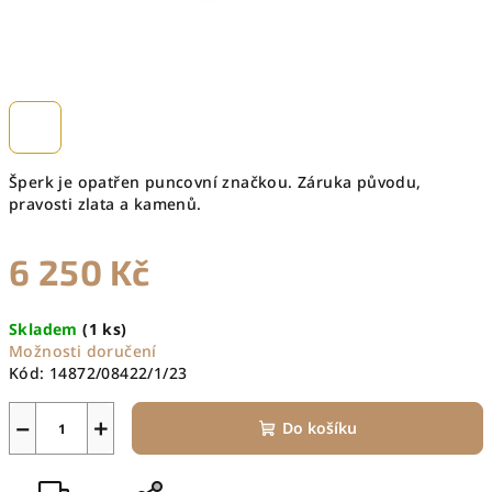
Šperk je opatřen puncovní značkou. Záruka původu,
pravosti zlata a kamenů.
6 250 Kč
Měrná
Skladem
(1 ks)
cena:
Možnosti doručení
Kód:
14872/08422/1/23
−
+
Do košíku