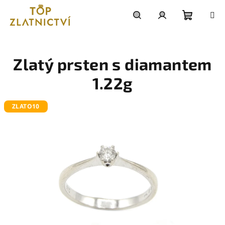
Přejít
na
obsah
Nákupn
Hledat
Přihlášení
košík
Zlatý prsten s diamantem
1.22g
ZLATO10