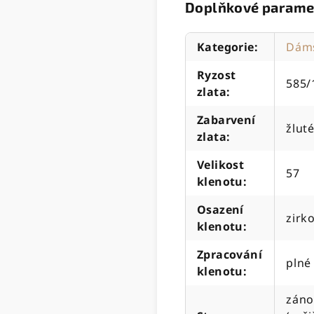
Doplňkové parame
Kategorie
:
Dáms
Ryzost
585/
zlata
:
Zabarvení
žluté
zlata
:
Velikost
57
klenotu
:
Osazení
zirk
klenotu
:
Zpracování
plné
klenotu
:
záno