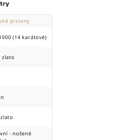
try
ké prsteny
1000 (14 karátové)
 zlato
on
 zlato
vní - nošené