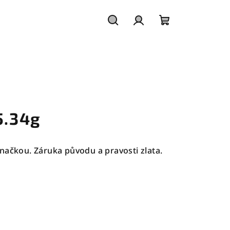
Hledat
Přihlášení
Nákupní
košík
5.34g
načkou. Záruka původu a pravosti zlata.