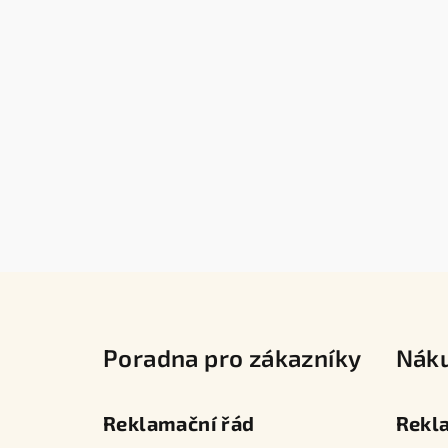
Z
á
Poradna pro zákazníky
Nák
p
a
Reklamační řád
Rekl
t