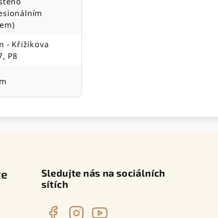
ištěno
esionálním
jem)
n - Křižíkova
7, P8
cm
te
Sledujte nás na sociálních
sítích