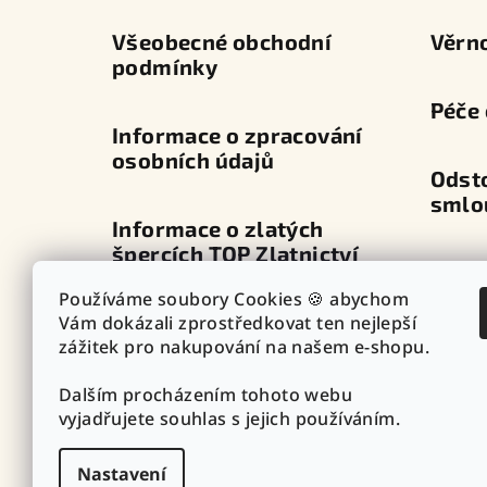
í
Všeobecné obchodní
Věrn
podmínky
Péče 
Informace o zpracování
osobních údajů
Odst
smlo
Informace o zlatých
špercích TOP Zlatnictví
Dopra
Používáme soubory Cookies 🍪 abychom
Průvodce zapínáním
Vám dokázali zprostředkovat ten nejlepší
Výdej
náušnic
zážitek pro nakupování na našem e-shopu.
Dalším procházením tohoto webu
Punc
Vazby - vzory řetízků
vyjadřujete souhlas s jejich používáním.
Nastavení