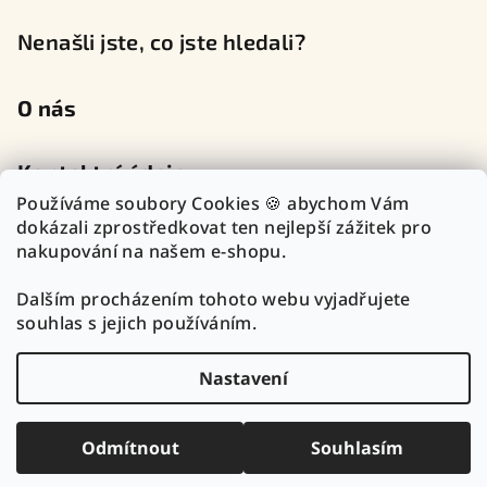
Nenašli jste, co jste hledali?
O nás
Kontaktní údaje
Používáme soubory Cookies 🍪 abychom Vám
dokázali zprostředkovat ten nejlepší zážitek pro
nakupování na našem e-shopu.
Sledujte nás na sociálních sítích
Dalším procházením tohoto webu vyjadřujete
souhlas s jejich používáním.
Nastavení
Copyright 2026
TOP Zlatnictví Outlet
. Všechna práva
vyhrazena.
Upravit nastavení cookies
Odmítnout
Souhlasím
Vytvořil Shoptet