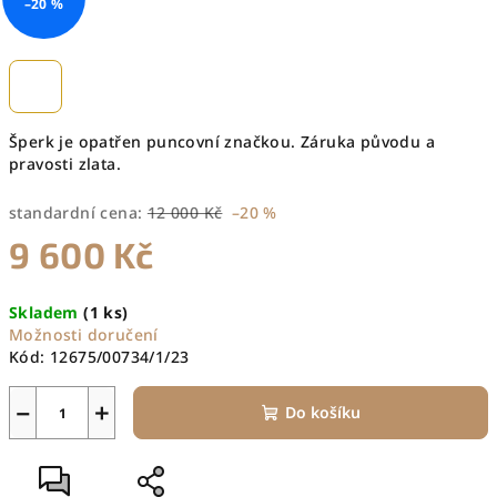
–20 %
Šperk je opatřen puncovní značkou. Záruka původu a
pravosti zlata.
standardní cena:
12 000 Kč
–20 %
9 600 Kč
Měrná
Skladem
(1 ks)
cena:
Možnosti doručení
Kód:
12675/00734/1/23
−
+
Do košíku