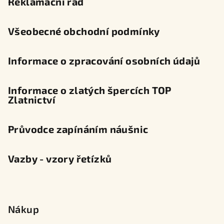
Reklamační řád
í
Všeobecné obchodní podmínky
Informace o zpracování osobních údajů
Informace o zlatých špercích TOP
Zlatnictví
Průvodce zapínáním náušnic
Vazby - vzory řetízků
Nákup