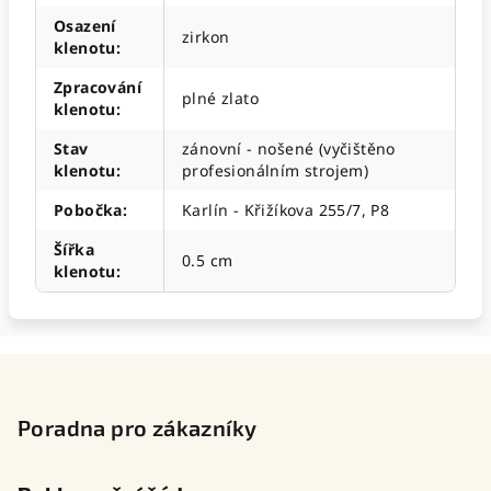
Osazení
zirkon
klenotu
:
Zpracování
plné zlato
klenotu
:
Stav
zánovní - nošené (vyčištěno
klenotu
:
profesionálním strojem)
Pobočka
:
Karlín - Křižíkova 255/7, P8
Šířka
0.5 cm
klenotu
:
Z
á
p
Poradna pro zákazníky
a
t