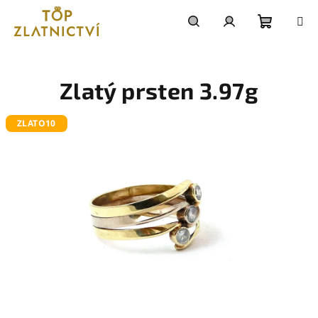
Přejít
na
obsah
Nákupn
Hledat
Přihlášení
košík
Zlatý prsten 3.97g
ZLATO10