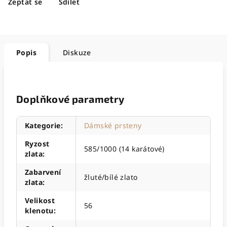
Zeptat se
Sdílet
Popis
Diskuze
Doplňkové parametry
Kategorie
:
Dámské prsteny
Ryzost
585/1000 (14 karátové)
zlata
:
Zabarvení
žluté/bílé zlato
zlata
:
Velikost
56
klenotu
: