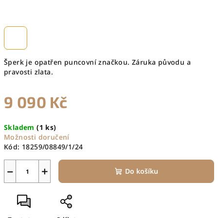
Šperk je opatřen puncovní značkou. Záruka původu a
pravosti zlata.
9 090 Kč
Měrná
Skladem
(1 ks)
cena:
Možnosti doručení
Kód:
18259/08849/1/24
−
+
Do košíku