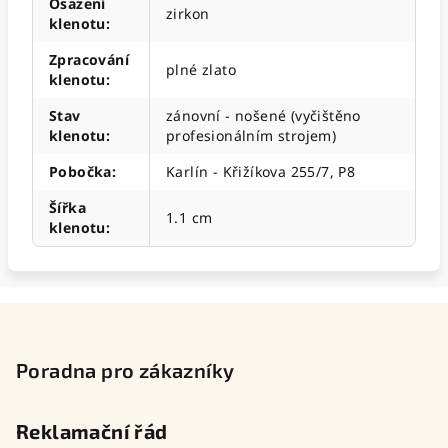
Osazení
zirkon
klenotu
:
Zpracování
plné zlato
klenotu
:
Stav
zánovní - nošené (vyčištěno
klenotu
:
profesionálním strojem)
Pobočka
:
Karlín - Křižíkova 255/7, P8
Šířka
1.1 cm
klenotu
:
Z
á
p
Poradna pro zákazníky
a
t
Reklamační řád