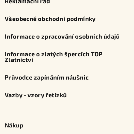
Reklamační řád
í
Všeobecné obchodní podmínky
Informace o zpracování osobních údajů
Informace o zlatých špercích TOP
Zlatnictví
Průvodce zapínáním náušnic
Vazby - vzory řetízků
Nákup