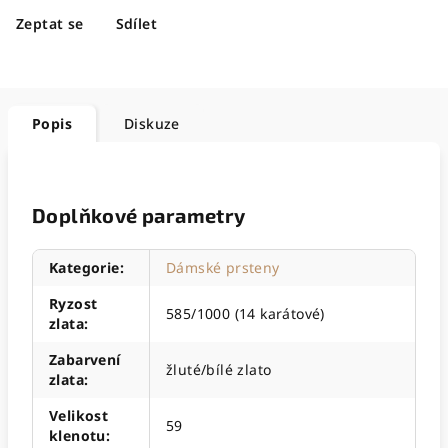
Zeptat se
Sdílet
Popis
Diskuze
Doplňkové parametry
Kategorie
:
Dámské prsteny
Ryzost
585/1000 (14 karátové)
zlata
:
Zabarvení
žluté/bílé zlato
zlata
:
Velikost
59
klenotu
: