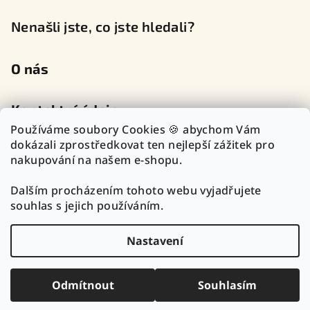
Nenašli jste, co jste hledali?
O nás
Kontaktní údaje
Používáme soubory Cookies 🍪 abychom Vám
dokázali zprostředkovat ten nejlepší zážitek pro
nakupování na našem e-shopu.
Sledujte nás na sociálních sítích
Dalším procházením tohoto webu vyjadřujete
souhlas s jejich používáním.
Nastavení
Copyright 2026
TOP Zlatnictví Outlet
. Všechna práva
vyhrazena.
Upravit nastavení cookies
Odmítnout
Souhlasím
Vytvořil Shoptet