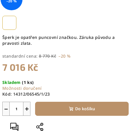
–20 %
Šperk je opatřen puncovní značkou. Záruka původu a
pravosti zlata.
standardní cena:
8 770 Kč
–20 %
7 016 Kč
Měrná
Skladem
(1 ks)
cena:
Možnosti doručení
Kód:
14312/06545/1/23
−
+
Do košíku