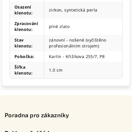
Osazení
zirkon, syntetická perla
klenotu
:
Zpracování
plné zlato
klenotu
:
Stav
zánovní - nošené (vyčištěno
klenotu
:
profesionálním strojem)
Pobočka
:
Karlín - Křižíkova 255/7, P8
Šířka
1.0 cm
klenotu
:
Z
á
p
Poradna pro zákazníky
a
t