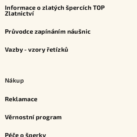
Informace o zlatých špercích TOP
Zlatnictví
Průvodce zapínáním náušnic
Vazby - vzory řetízků
Nákup
Reklamace
Věrnostní program
Péče o šperky