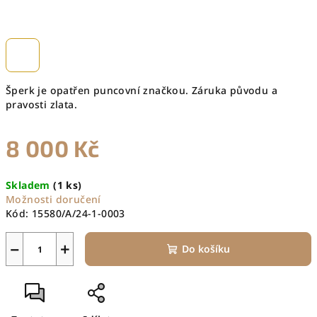
Šperk je opatřen puncovní značkou. Záruka původu a
pravosti zlata.
8 000 Kč
Měrná
Skladem
(1 ks)
cena:
Možnosti doručení
Kód:
15580/A/24-1-0003
−
+
Do košíku