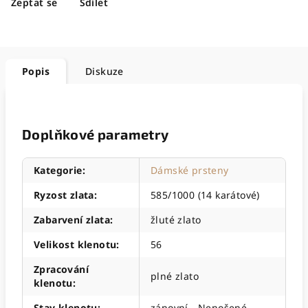
Zeptat se
Sdílet
Popis
Diskuze
Doplňkové parametry
Kategorie
:
Dámské prsteny
Ryzost zlata
:
585/1000 (14 karátové)
Zabarvení zlata
:
žluté zlato
Velikost klenotu
:
56
Zpracování
plné zlato
klenotu
:
Stav klenotu
:
zánovní - Nenošené