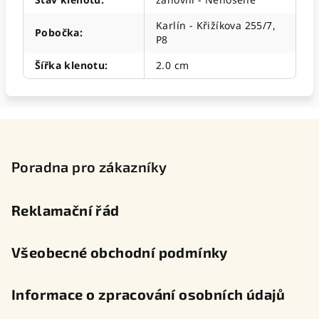
Karlín - Křižíkova 255/7,
Pobočka
:
P8
Šířka klenotu
:
2.0 cm
Z
á
p
Poradna pro zákazníky
a
t
Reklamační řád
í
Všeobecné obchodní podmínky
Informace o zpracování osobních údajů