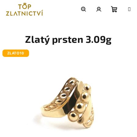
Přejít
na
obsah
Nákupn
Hledat
Přihlášení
košík
Zlatý prsten 3.09g
ZLATO10