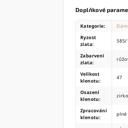
Doplňkové parame
Kategorie
:
Dáms
Ryzost
585/
zlata
:
Zabarvení
růžo
zlata
:
Velikost
47
klenotu
:
Osazení
zirk
klenotu
:
Zpracování
plné
klenotu
: