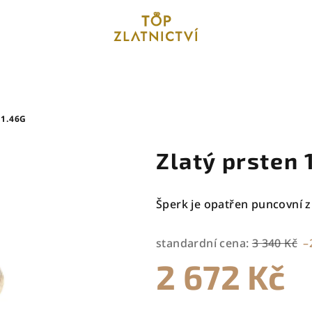
 1.46G
Zlatý prsten 
Šperk je opatřen puncovní z
standardní cena:
3 340 Kč
–
2 672 Kč
Měrná