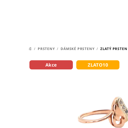
Přejít
na
obsah
/
PRSTENY
/
DÁMSKÉ PRSTENY
/
ZLATÝ PRSTEN
DOMŮ
Akce
ZLATO10