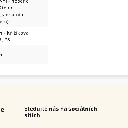
vní - nošené
ištěno
esionálním
jem)
n - Křižíkova
7, P8
cm
te
Sledujte nás na sociálních
sítích