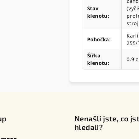
záno
Stav
(vyč
klenotu
:
prof
stro
Karlí
Pobočka
:
255/
Šířka
0.9 
klenotu
:
up
Nenašli jste, co js
hledali?
amace