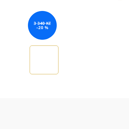
3 340 Kč
–20 %