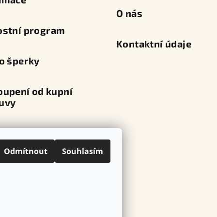
O nás
ostní program
Kontaktní údaje
o šperky
oupení od kupní
uvy
va a platba
Odmítnout
Souhlasím
ní místa
ovní značky