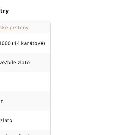
try
ké prsteny
1000 (14 karátové)
vé/bílé zlato
on
 zlato