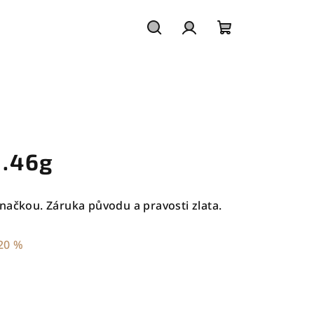
Hledat
Přihlášení
Nákupní
košík
1.46g
načkou. Záruka původu a pravosti zlata.
20 %