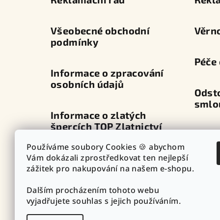
t
í
Všeobecné obchodní
Věrn
podmínky
Péče 
Informace o zpracování
osobních údajů
Odst
smlo
Informace o zlatých
špercích TOP Zlatnictví
Dopra
Používáme soubory Cookies 🍪 abychom
Průvodce zapínáním
Vám dokázali zprostředkovat ten nejlepší
Výdej
náušnic
zážitek pro nakupování na našem e-shopu.
Dalším procházením tohoto webu
Punc
Vazby - vzory řetízků
vyjadřujete souhlas s jejich používáním.