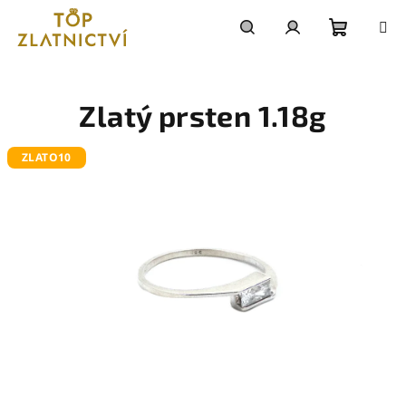
Přejít
na
obsah
Nákupn
Hledat
Přihlášení
košík
Zlatý prsten 1.18g
ZLATO10