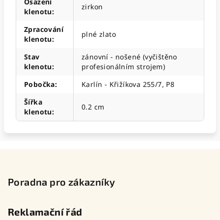
Osazení
zirkon
klenotu
:
Zpracování
plné zlato
klenotu
:
Stav
zánovní - nošené (vyčištěno
klenotu
:
profesionálním strojem)
Pobočka
:
Karlín - Křižíkova 255/7, P8
Šířka
0.2 cm
klenotu
:
Z
á
p
Poradna pro zákazníky
a
t
Reklamační řád