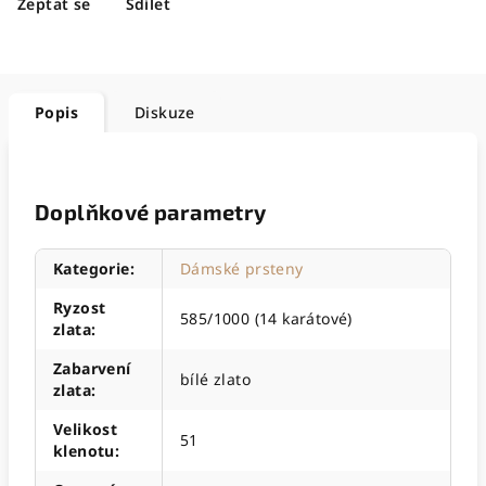
Zeptat se
Sdílet
Popis
Diskuze
Doplňkové parametry
Kategorie
:
Dámské prsteny
Ryzost
585/1000 (14 karátové)
zlata
:
Zabarvení
bílé zlato
zlata
:
Velikost
51
klenotu
: