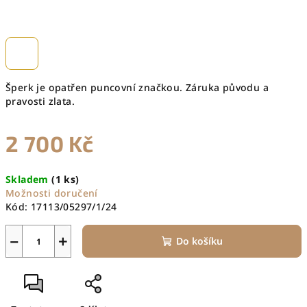
Šperk je opatřen puncovní značkou. Záruka původu a
pravosti zlata.
2 700 Kč
Měrná
Skladem
(1 ks)
cena:
Možnosti doručení
Kód:
17113/05297/1/24
−
+
Do košíku